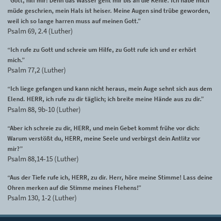
“Gott, hilf mir! Denn das Wasser geht mir bis an die Kehle. Ich habe mich
müde geschrien, mein Hals ist heiser. Meine Augen sind trübe geworden,
weil ich so lange harren muss auf meinen Gott.”
Psalm 69, 2.4 (Luther)
“Ich rufe zu Gott und schreie um Hilfe, zu Gott rufe ich und er erhört
mich.”
Psalm 77,2 (Luther)
“Ich liege gefangen und kann nicht heraus, mein Auge sehnt sich aus dem
Elend. HERR, ich rufe zu dir täglich; ich breite meine Hände aus zu dir.”
Psalm 88, 9b-10 (Luther)
“Aber ich schreie zu dir, HERR, und mein Gebet kommt frühe vor dich:
Warum verstößt du, HERR, meine Seele und verbirgst dein Antlitz vor
mir?”
Psalm 88,14-15 (Luther)
“Aus der Tiefe rufe ich, HERR, zu dir. Herr, höre meine Stimme! Lass deine
Ohren merken auf die Stimme meines Flehens!”
Psalm 130, 1-2 (Luther)