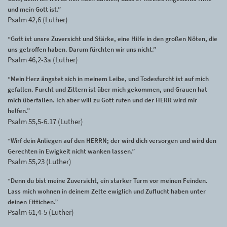
und mein Gott ist.”
Psalm 42,6 (Luther)
“Gott ist unsre Zuversicht und Stärke, eine Hilfe in den großen Nöten, die
uns getroffen haben. Darum fürchten wir uns nicht.”
Psalm 46,2-3a (Luther)
“Mein Herz ängstet sich in meinem Leibe, und Todesfurcht ist auf mich
gefallen. Furcht und Zittern ist über mich gekommen, und Grauen hat
mich überfallen. Ich aber will zu Gott rufen und der HERR wird mir
helfen.”
Psalm 55,5-6.17 (Luther)
“Wirf dein Anliegen auf den HERRN; der wird dich versorgen und wird den
Gerechten in Ewigkeit nicht wanken lassen.”
Psalm 55,23 (Luther)
“Denn du bist meine Zuversicht, ein starker Turm vor meinen Feinden.
Lass mich wohnen in deinem Zelte ewiglich und Zuflucht haben unter
deinen Fittichen.”
Psalm 61,4-5 (Luther)