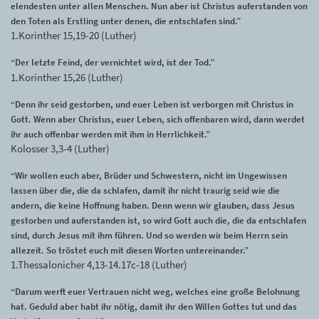
elendesten unter allen Menschen. Nun aber ist Christus auferstanden von
den Toten als Erstling unter denen, die entschlafen sind.”
1.Korinther 15,19-20 (Luther)
“Der letzte Feind, der vernichtet wird, ist der Tod.”
1.Korinther 15,26 (Luther)
“Denn ihr seid gestorben, und euer Leben ist verborgen mit Christus in
Gott. Wenn aber Christus, euer Leben, sich offenbaren wird, dann werdet
ihr auch offenbar werden mit ihm in Herrlichkeit.”
Kolosser 3,3-4 (Luther)
“Wir wollen euch aber, Brüder und Schwestern, nicht im Ungewissen
lassen über die, die da schlafen, damit ihr nicht traurig seid wie die
andern, die keine Hoffnung haben. Denn wenn wir glauben, dass Jesus
gestorben und auferstanden ist, so wird Gott auch die, die da entschlafen
sind, durch Jesus mit ihm führen. Und so werden wir beim Herrn sein
allezeit. So tröstet euch mit diesen Worten untereinander.”
1.Thessalonicher 4,13-14.17c-18 (Luther)
“Darum werft euer Vertrauen nicht weg, welches eine große Belohnung
hat. Geduld aber habt ihr nötig, damit ihr den Willen Gottes tut und das