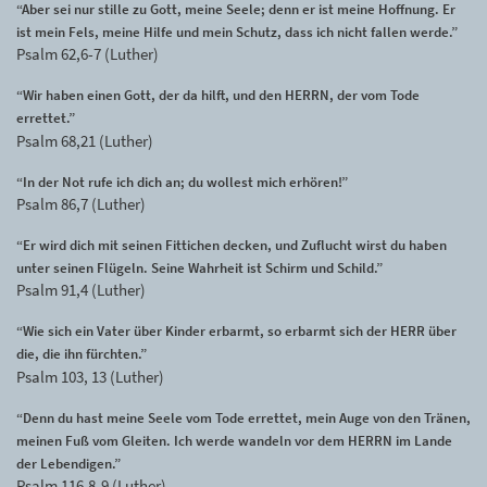
“Aber sei nur stille zu Gott, meine Seele; denn er ist meine Hoffnung. Er
ist mein Fels, meine Hilfe und mein Schutz, dass ich nicht fallen werde.”
Psalm 62,6-7 (Luther)
“Wir haben einen Gott, der da hilft, und den HERRN, der vom Tode
errettet.”
Psalm 68,21 (Luther)
“In der Not rufe ich dich an; du wollest mich erhören!”
Psalm 86,7 (Luther)
“Er wird dich mit seinen Fittichen decken, und Zuflucht wirst du haben
unter seinen Flügeln. Seine Wahrheit ist Schirm und Schild.”
Psalm 91,4 (Luther)
“Wie sich ein Vater über Kinder erbarmt, so erbarmt sich der HERR über
die, die ihn fürchten.”
Psalm 103, 13 (Luther)
“Denn du hast meine Seele vom Tode errettet, mein Auge von den Tränen,
meinen Fuß vom Gleiten. Ich werde wandeln vor dem HERRN im Lande
der Lebendigen.”
Psalm 116,8-9 (Luther)