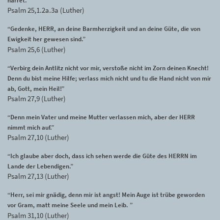
harret.”
Psalm 25,1.2a.3a (Luther)
“Gedenke, HERR, an deine Barmherzigkeit und an deine Güte, die von
Ewigkeit her gewesen sind.”
Psalm 25,6 (Luther)
“Verbirg dein Antlitz nicht vor mir, verstoße nicht im Zorn deinen Knecht!
Denn du bist meine Hilfe; verlass mich nicht und tu die Hand nicht von mir
ab, Gott, mein Heil!”
Psalm 27,9 (Luther)
“Denn mein Vater und meine Mutter verlassen mich, aber der HERR
nimmt mich auf.”
Psalm 27,10 (Luther)
“Ich glaube aber doch, dass ich sehen werde die Güte des HERRN im
Lande der Lebendigen.”
Psalm 27,13 (Luther)
“Herr, sei mir gnädig, denn mir ist angst! Mein Auge ist trübe geworden
vor Gram, matt meine Seele und mein Leib. ”
Psalm 31,10 (Luther)