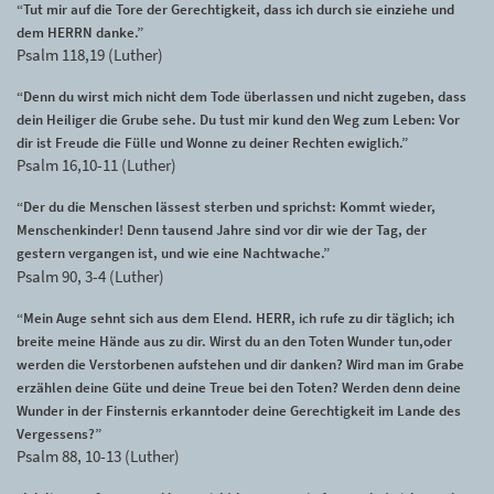
“Tut mir auf die Tore der Gerechtigkeit, dass ich durch sie einziehe und
dem HERRN danke.”
Psalm 118,19 (Luther)
“Denn du wirst mich nicht dem Tode überlassen und nicht zugeben, dass
dein Heiliger die Grube sehe. Du tust mir kund den Weg zum Leben: Vor
dir ist Freude die Fülle und Wonne zu deiner Rechten ewiglich.”
Psalm 16,10-11 (Luther)
“Der du die Menschen lässest sterben und sprichst: Kommt wieder,
Menschenkinder! Denn tausend Jahre sind vor dir wie der Tag, der
gestern vergangen ist, und wie eine Nachtwache.”
Psalm 90, 3-4 (Luther)
“Mein Auge sehnt sich aus dem Elend. HERR, ich rufe zu dir täglich; ich
breite meine Hände aus zu dir. Wirst du an den Toten Wunder tun,oder
werden die Verstorbenen aufstehen und dir danken? Wird man im Grabe
erzählen deine Güte und deine Treue bei den Toten? Werden denn deine
Wunder in der Finsternis erkanntoder deine Gerechtigkeit im Lande des
Vergessens?”
Psalm 88, 10-13 (Luther)