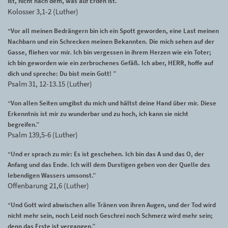
ist, nicht nach dem, was auf Erden ist.”
Kolosser 3,1-2 (Luther)
“Vor all meinen Bedrängern bin ich ein Spott geworden, eine Last meinen
Nachbarn und ein Schrecken meinen Bekannten. Die mich sehen auf der
Gasse, fliehen vor mir. Ich bin vergessen in ihrem Herzen wie ein Toter;
ich bin geworden wie ein zerbrochenes Gefäß. Ich aber, HERR, hoffe auf
dich und spreche: Du bist mein Gott! ”
Psalm 31, 12-13.15 (Luther)
“Von allen Seiten umgibst du mich und hältst deine Hand über mir. Diese
Erkenntnis ist mir zu wunderbar und zu hoch, ich kann sie nicht
begreifen.”
Psalm 139,5-6 (Luther)
“Und er sprach zu mir: Es ist geschehen. Ich bin das A und das O, der
Anfang und das Ende. Ich will dem Durstigen geben von der Quelle des
lebendigen Wassers umsonst.”
Offenbarung 21,6 (Luther)
“Und Gott wird abwischen alle Tränen von ihren Augen, und der Tod wird
nicht mehr sein, noch Leid noch Geschrei noch Schmerz wird mehr sein;
denn das Erste ist vergangen.”