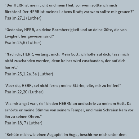
“Der HERR ist mein Licht und mein Heil; vor wem sollte ich mich
fürchten? Der HERR ist meines Lebens Kraft; vor wem sollte mir grauen?”
Psalm 27,1 (Luther)
“Gedenke, HERR, an deine Barmherzigkeit und an deine Güte, die von
Ewigkeit her gewesen sind.”
Psalm 25,6 (Luther)
“Nach dir, HERR, verlangt mich. Mein Gott, ich hoffe auf dich; lass mich
nicht zuschanden werden, denn keiner wird zuschanden, der auf dich
harret.”
Psalm 25,1.2a.3a (Luther)
“Aber du, HERR, sei nicht ferne; meine Stärke, eile, mir zu helfen!”
Psalm 22,20 (Luther)
“Als mir angst war, rief ich den HERRN an und schrie zu meinem Gott. Da
erhörte er meine Stimme von seinem Tempel, und mein Schreien kam vor
ihn zu seinen Ohren.”
Psalm 18, 7 (Luther)
“Behüte mich wie einen Augapfel im Auge, beschirme mich unter dem