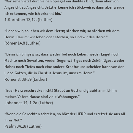
“Wir sehen jetzt durch einen Spiegel ein dunkles Bild; dann aber von
Angesicht zu Angesicht. Jetzt erkenne ich stückweise; dann aber werde
ich erkennen, wie ich erkannt bin.”
1.Korinther 13,12. (Luther)
“Leben wir, so leben wir dem Herrn; sterben wir, so sterben wir dem
Herrn. Darum: wir leben oder sterben, so sind wir des Herrn.”
Römer 14,8 (Luther)
“Denn ich bin gewiss, dass weder Tod noch Leben, weder Engel noch
Mächte noch Gewalten, weder Gegenwärtiges noch Zukünftiges, weder
Hohes noch Tiefes noch eine andere Kreatur uns scheiden kann von der
Liebe Gottes, die in Christus Jesus ist, unserm Herrn.”
Römer 8, 38-39 (Luther)
“Euer Herz erschrecke nicht! Glaubt an Gott und glaubt an mich! In
meines Vaters Hause sind viele Wohnungen.”
Johannes 14, 1-2a (Luther)
“Wenn die Gerechten schreien, so hört der HERR und errettet sie aus all
ihrer Not.”
Psalm 34,18 (Luther)