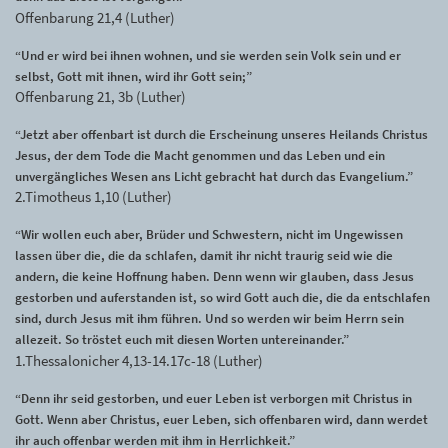
Offenbarung 21,4 (Luther)
“Und er wird bei ihnen wohnen, und sie werden sein Volk sein und er
selbst, Gott mit ihnen, wird ihr Gott sein;”
Offenbarung 21, 3b (Luther)
“Jetzt aber offenbart ist durch die Erscheinung unseres Heilands Christus
Jesus, der dem Tode die Macht genommen und das Leben und ein
unvergängliches Wesen ans Licht gebracht hat durch das Evangelium.”
2.Timotheus 1,10 (Luther)
“Wir wollen euch aber, Brüder und Schwestern, nicht im Ungewissen
lassen über die, die da schlafen, damit ihr nicht traurig seid wie die
andern, die keine Hoffnung haben. Denn wenn wir glauben, dass Jesus
gestorben und auferstanden ist, so wird Gott auch die, die da entschlafen
sind, durch Jesus mit ihm führen. Und so werden wir beim Herrn sein
allezeit. So tröstet euch mit diesen Worten untereinander.”
1.Thessalonicher 4,13-14.17c-18 (Luther)
“Denn ihr seid gestorben, und euer Leben ist verborgen mit Christus in
Gott. Wenn aber Christus, euer Leben, sich offenbaren wird, dann werdet
ihr auch offenbar werden mit ihm in Herrlichkeit.”