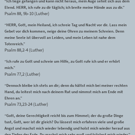
“Ich liege gefangen und kann nicht heraus, mein Auge sehnt sich aus dem
Elend. HERR, ich rufe zu dir täglich; ich breite meine Hände aus zu dir.”
Psalm 88, 9b-10 (Luther)
“HERR, Gott, mein Heiland, ich schreie Tag und Nacht vor dir. Lass mein
Gebet vor dich kommen, neige deine Ohren zu meinem Schreien. Denn
meine Seele ist übervoll an Leiden, und mein Leben ist nahe dem
Totenreich.”
Psalm 88,2-4 (Luther)
“Ich rufe zu Gott und schreie um Hilfe, zu Gott rufe ich und er erhört
mich.”
Psalm 77,2 (Luther)
“Dennoch bleibe ich stets an dir; denn du hältst mich bei meiner rechten
Hand, du leitest mich nach deinem Rat und nimmst mich am Ende mit
Ehren an.”
Psalm 73,23-24 (Luther)
“Gott, deine Gerechtigkeit reicht bis zum Himmel; der du große Dinge
tust, Gott, wer ist dir gleich? Du lässest mich erfahren viele und große
Angst und machst mich wieder lebendig und holst mich wieder herauf aus
den Tiefen der Erde. Du machst mich sehr groß und tröstest mich wieder.”