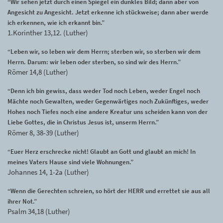
“Wir sehen jetzt durch einen Spiegel ein dunkles Bild; dann aber von
Angesicht zu Angesicht. Jetzt erkenne ich stückweise; dann aber werde
ich erkennen, wie ich erkannt bin.”
1.Korinther 13,12. (Luther)
“Leben wir, so leben wir dem Herrn; sterben wir, so sterben wir dem
Herrn. Darum: wir leben oder sterben, so sind wir des Herrn.”
Römer 14,8 (Luther)
“Denn ich bin gewiss, dass weder Tod noch Leben, weder Engel noch
Mächte noch Gewalten, weder Gegenwärtiges noch Zukünftiges, weder
Hohes noch Tiefes noch eine andere Kreatur uns scheiden kann von der
Liebe Gottes, die in Christus Jesus ist, unserm Herrn.”
Römer 8, 38-39 (Luther)
“Euer Herz erschrecke nicht! Glaubt an Gott und glaubt an mich! In
meines Vaters Hause sind viele Wohnungen.”
Johannes 14, 1-2a (Luther)
“Wenn die Gerechten schreien, so hört der HERR und errettet sie aus all
ihrer Not.”
Psalm 34,18 (Luther)