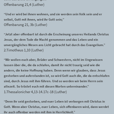
Offenbarung 21,4 (Luther)
“Und er wird bei ihnen wohnen, und sie werden sein Volk sein und er
selbst, Gott mit ihnen, wird ihr Gott sein;”
Offenbarung 21, 3b (Luther)
“Jetzt aber offenbart ist durch die Erscheinung unseres Heilands Christus
Jesus, der dem Tode die Macht genommen und das Leben und ein
unvergängliches Wesen ans Licht gebracht hat durch das Evangelium.”
2.Timotheus 1,10 (Luther)
“Wir wollen euch aber, Brüder und Schwestern, nicht im Ungewissen
lassen über die, die da schlafen, damit ihr nicht traurig seid wie die
andern, die keine Hoffnung haben. Denn wenn wir glauben, dass Jesus
gestorben und auferstanden ist, so wird Gott auch die, die da entschlafen
sind, durch Jesus mit ihm führen. Und so werden wir beim Herrn sein
allezeit. So tröstet euch mit diesen Worten untereinander.”
1.Thessalonicher 4,13-14.17c-18 (Luther)
“Denn ihr seid gestorben, und euer Leben ist verborgen mit Christus in
Gott. Wenn aber Christus, euer Leben, sich offenbaren wird, dann werdet
ihr auch offenbar werden mit ihm in Herrlichkeit.”