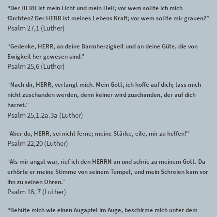
“Der HERR ist mein Licht und mein Heil; vor wem sollte ich mich
fürchten? Der HERR ist meines Lebens Kraft; vor wem sollte mir grauen?”
Psalm 27,1 (Luther)
“Gedenke, HERR, an deine Barmherzigkeit und an deine Güte, die von
Ewigkeit her gewesen sind.”
Psalm 25,6 (Luther)
“Nach dir, HERR, verlangt mich. Mein Gott, ich hoffe auf dich; lass mich
nicht zuschanden werden, denn keiner wird zuschanden, der auf dich
harret.”
Psalm 25,1.2a.3a (Luther)
“Aber du, HERR, sei nicht ferne; meine Stärke, eile, mir zu helfen!”
Psalm 22,20 (Luther)
“Als mir angst war, rief ich den HERRN an und schrie zu meinem Gott. Da
erhörte er meine Stimme von seinem Tempel, und mein Schreien kam vor
ihn zu seinen Ohren.”
Psalm 18, 7 (Luther)
“Behüte mich wie einen Augapfel im Auge, beschirme mich unter dem