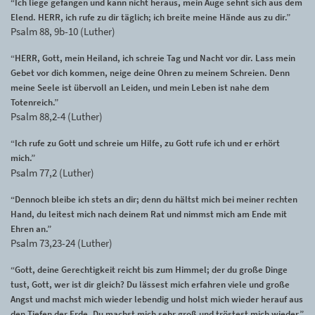
“Ich liege gefangen und kann nicht heraus, mein Auge sehnt sich aus dem
Elend. HERR, ich rufe zu dir täglich; ich breite meine Hände aus zu dir.”
Psalm 88, 9b-10 (Luther)
“HERR, Gott, mein Heiland, ich schreie Tag und Nacht vor dir. Lass mein
Gebet vor dich kommen, neige deine Ohren zu meinem Schreien. Denn
meine Seele ist übervoll an Leiden, und mein Leben ist nahe dem
Totenreich.”
Psalm 88,2-4 (Luther)
“Ich rufe zu Gott und schreie um Hilfe, zu Gott rufe ich und er erhört
mich.”
Psalm 77,2 (Luther)
“Dennoch bleibe ich stets an dir; denn du hältst mich bei meiner rechten
Hand, du leitest mich nach deinem Rat und nimmst mich am Ende mit
Ehren an.”
Psalm 73,23-24 (Luther)
“Gott, deine Gerechtigkeit reicht bis zum Himmel; der du große Dinge
tust, Gott, wer ist dir gleich? Du lässest mich erfahren viele und große
Angst und machst mich wieder lebendig und holst mich wieder herauf aus
den Tiefen der Erde. Du machst mich sehr groß und tröstest mich wieder.”