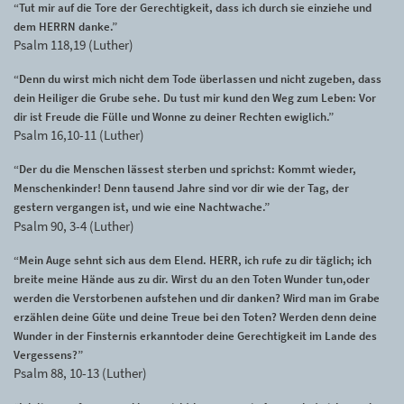
“Tut mir auf die Tore der Gerechtigkeit, dass ich durch sie einziehe und
dem HERRN danke.”
Psalm 118,19 (Luther)
“Denn du wirst mich nicht dem Tode überlassen und nicht zugeben, dass
dein Heiliger die Grube sehe. Du tust mir kund den Weg zum Leben: Vor
dir ist Freude die Fülle und Wonne zu deiner Rechten ewiglich.”
Psalm 16,10-11 (Luther)
“Der du die Menschen lässest sterben und sprichst: Kommt wieder,
Menschenkinder! Denn tausend Jahre sind vor dir wie der Tag, der
gestern vergangen ist, und wie eine Nachtwache.”
Psalm 90, 3-4 (Luther)
“Mein Auge sehnt sich aus dem Elend. HERR, ich rufe zu dir täglich; ich
breite meine Hände aus zu dir. Wirst du an den Toten Wunder tun,oder
werden die Verstorbenen aufstehen und dir danken? Wird man im Grabe
erzählen deine Güte und deine Treue bei den Toten? Werden denn deine
Wunder in der Finsternis erkanntoder deine Gerechtigkeit im Lande des
Vergessens?”
Psalm 88, 10-13 (Luther)