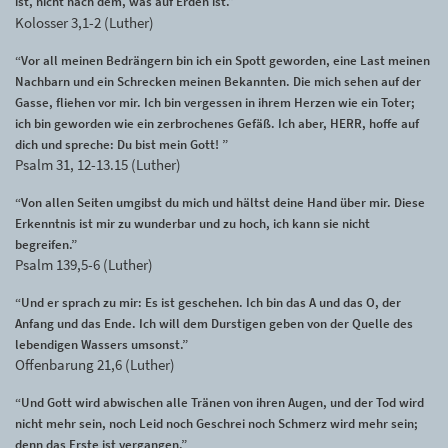
ist, nicht nach dem, was auf Erden ist.”
Kolosser 3,1-2 (Luther)
“Vor all meinen Bedrängern bin ich ein Spott geworden, eine Last meinen
Nachbarn und ein Schrecken meinen Bekannten. Die mich sehen auf der
Gasse, fliehen vor mir. Ich bin vergessen in ihrem Herzen wie ein Toter;
ich bin geworden wie ein zerbrochenes Gefäß. Ich aber, HERR, hoffe auf
dich und spreche: Du bist mein Gott! ”
Psalm 31, 12-13.15 (Luther)
“Von allen Seiten umgibst du mich und hältst deine Hand über mir. Diese
Erkenntnis ist mir zu wunderbar und zu hoch, ich kann sie nicht
begreifen.”
Psalm 139,5-6 (Luther)
“Und er sprach zu mir: Es ist geschehen. Ich bin das A und das O, der
Anfang und das Ende. Ich will dem Durstigen geben von der Quelle des
lebendigen Wassers umsonst.”
Offenbarung 21,6 (Luther)
“Und Gott wird abwischen alle Tränen von ihren Augen, und der Tod wird
nicht mehr sein, noch Leid noch Geschrei noch Schmerz wird mehr sein;
denn das Erste ist vergangen.”