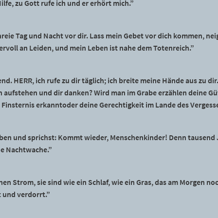
lfe, zu Gott rufe ich und er erhört mich.”
chreie Tag und Nacht vor dir. Lass mein Gebet vor dich kommen, n
ervoll an Leiden, und mein Leben ist nahe dem Totenreich.”
d. HERR, ich rufe zu dir täglich; ich breite meine Hände aus zu di
 aufstehen und dir danken? Wird man im Grabe erzählen deine Gü
Finsternis erkanntoder deine Gerechtigkeit im Lande des Vergess
rben und sprichst: Kommt wieder, Menschenkinder! Denn tausend Ja
ine Nachtwache.”
inen Strom, sie sind wie ein Schlaf, wie ein Gras, das am Morgen n
 und verdorrt.”