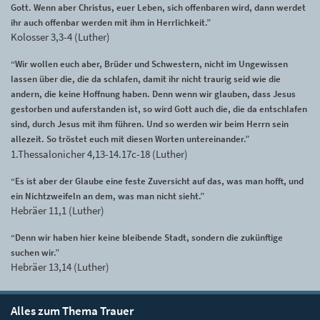
Gott. Wenn aber Christus, euer Leben, sich offenbaren wird, dann werdet
ihr auch offenbar werden mit ihm in Herrlichkeit.”
Kolosser 3,3-4 (Luther)
“Wir wollen euch aber, Brüder und Schwestern, nicht im Ungewissen
lassen über die, die da schlafen, damit ihr nicht traurig seid wie die
andern, die keine Hoffnung haben. Denn wenn wir glauben, dass Jesus
gestorben und auferstanden ist, so wird Gott auch die, die da entschlafen
sind, durch Jesus mit ihm führen. Und so werden wir beim Herrn sein
allezeit. So tröstet euch mit diesen Worten untereinander.”
1.Thessalonicher 4,13-14.17c-18 (Luther)
“Es ist aber der Glaube eine feste Zuversicht auf das, was man hofft, und
ein Nichtzweifeln an dem, was man nicht sieht.”
Hebräer 11,1 (Luther)
“Denn wir haben hier keine bleibende Stadt, sondern die zukünftige
suchen wir.”
Hebräer 13,14 (Luther)
Alles zum Thema Trauer