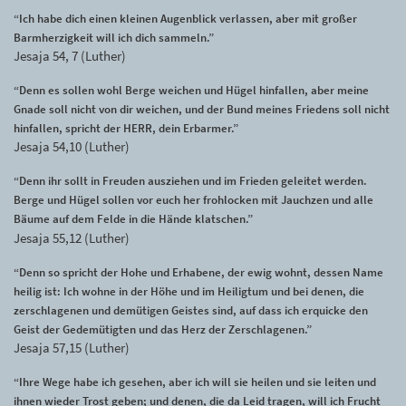
“Ich habe dich einen kleinen Augenblick verlassen, aber mit großer
Barmherzigkeit will ich dich sammeln.”
Jesaja 54, 7 (Luther)
“Denn es sollen wohl Berge weichen und Hügel hinfallen, aber meine
Gnade soll nicht von dir weichen, und der Bund meines Friedens soll nicht
hinfallen, spricht der HERR, dein Erbarmer.”
Jesaja 54,10 (Luther)
“Denn ihr sollt in Freuden ausziehen und im Frieden geleitet werden.
Berge und Hügel sollen vor euch her frohlocken mit Jauchzen und alle
Bäume auf dem Felde in die Hände klatschen.”
Jesaja 55,12 (Luther)
“Denn so spricht der Hohe und Erhabene, der ewig wohnt, dessen Name
heilig ist: Ich wohne in der Höhe und im Heiligtum und bei denen, die
zerschlagenen und demütigen Geistes sind, auf dass ich erquicke den
Geist der Gedemütigten und das Herz der Zerschlagenen.”
Jesaja 57,15 (Luther)
“Ihre Wege habe ich gesehen, aber ich will sie heilen und sie leiten und
ihnen wieder Trost geben; und denen, die da Leid tragen, will ich Frucht