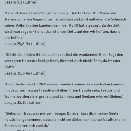
Jesaja 9,1 (Luther)
“Er wird den Tod verschlingen auf ewig. Und Gott der HERR wird die
Tränen von allen Angesichtern abwischen und wird aufheben die Schmach
seines Volks in allen Landen; denn der HERR hat's gesagt. Zu der Zeit
wird man sagen: »Siehe, das ist unser Gott, auf den wir hofften, dass er
uns helfe.«”
Jesaja 25,8-9a (Luther)
“Stärkt die müden Hände und macht fest die wankenden Knie! Sagt den
verzagten Herzen: »Seid getrost, fürchtet euch nicht! Seht, da ist euer
Gott!«”
Jesaja 35,3-4a (Luther)
“Die Erlösten des HERRN werden wiederkommen und nach Zion kommen
mit Jauchzen; ewige Freude wird über ihrem Haupte sein; Freude und
Wonne werden sie ergreifen, und Schmerz und Seufzen wird entfliehen.”
Jesaja 35,10 (Luther)
“Siehe, um Trost war mir sehr bange. Du aber hast dich meiner Seele
herzlich angenommen, dass sie nicht verdürbe; denn du wirfst alle meine
Sünden hinter dich zurück.”