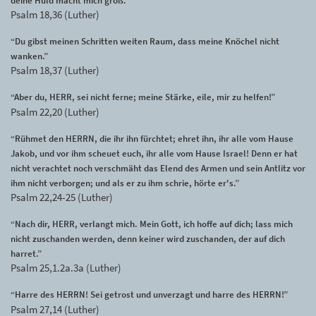
deine Huld macht mich groß.”
Psalm 18,36 (Luther)
“Du gibst meinen Schritten weiten Raum, dass meine Knöchel nicht
wanken.”
Psalm 18,37 (Luther)
“Aber du, HERR, sei nicht ferne; meine Stärke, eile, mir zu helfen!”
Psalm 22,20 (Luther)
“Rühmet den HERRN, die ihr ihn fürchtet; ehret ihn, ihr alle vom Hause
Jakob, und vor ihm scheuet euch, ihr alle vom Hause Israel! Denn er hat
nicht verachtet noch verschmäht das Elend des Armen und sein Antlitz vor
ihm nicht verborgen; und als er zu ihm schrie, hörte er's.”
Psalm 22,24-25 (Luther)
“Nach dir, HERR, verlangt mich. Mein Gott, ich hoffe auf dich; lass mich
nicht zuschanden werden, denn keiner wird zuschanden, der auf dich
harret.”
Psalm 25,1.2a.3a (Luther)
“Harre des HERRN! Sei getrost und unverzagt und harre des HERRN!”
Psalm 27,14 (Luther)