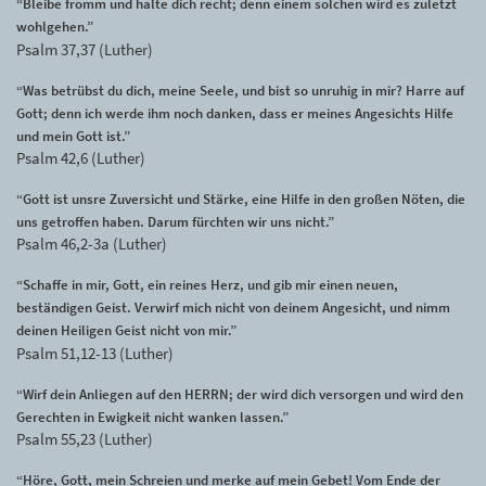
“Bleibe fromm und halte dich recht; denn einem solchen wird es zuletzt
wohlgehen.”
Psalm 37,37 (Luther)
“Was betrübst du dich, meine Seele, und bist so unruhig in mir? Harre auf
Gott; denn ich werde ihm noch danken, dass er meines Angesichts Hilfe
und mein Gott ist.”
Psalm 42,6 (Luther)
“Gott ist unsre Zuversicht und Stärke, eine Hilfe in den großen Nöten, die
uns getroffen haben. Darum fürchten wir uns nicht.”
Psalm 46,2-3a (Luther)
“Schaffe in mir, Gott, ein reines Herz, und gib mir einen neuen,
beständigen Geist. Verwirf mich nicht von deinem Angesicht, und nimm
deinen Heiligen Geist nicht von mir.”
Psalm 51,12-13 (Luther)
“Wirf dein Anliegen auf den HERRN; der wird dich versorgen und wird den
Gerechten in Ewigkeit nicht wanken lassen.”
Psalm 55,23 (Luther)
“Höre, Gott, mein Schreien und merke auf mein Gebet! Vom Ende der