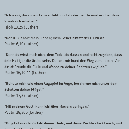
“Ich weiß, dass mein Erlöser lebt, und als der Letzte wird er über dem
Staub sich erheben.”
Hiob 19,25 (Luther)
“Der HERR hört mein Flehen; mein Gebet nimmt der HERR an.”
Psalm 6,10 (Luther)
“Denn du wirst mich nicht dem Tode überlassen und nicht zugeben, dass
dein Heiliger die Grube sehe. Du tust mir kund den Weg zum Leben: Vor
dir ist Freude die Fülle und Wonne zu deiner Rechten ewiglich.”
Psalm 16,10-11 (Luther)
“Behüte mich wie einen Augapfel im Auge, beschirme mich unter dem
Schatten deiner Flügel.”
Psalm 17,8 (Luther)
“Mit meinem Gott [kann ich] über Mauern springen.”
Psalm 18,30b (Luther)
“Du gibst mir den Schild deines Heils, und deine Rechte stärkt mich, und