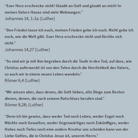
“Euer Herz erschrecke nicht! Glaubt an Gott und glaubt an mich! In
meines Vaters Hause sind viele Wohnungen.”
Johannes 14, 1-2a (Luther)
“Den Frieden lasse ich euch, meinen Frieden gebe ich euch. Nicht gebe ich
euch, wie die Welt gibt. Euer Herz erschrecke nicht und fürchte sich
nicht.”
Johannes 14,27 (Luther)
“So sind wir ja mit ihm begraben durch die Taufe in den Tod, auf dass, wie
Christus auferweckt ist von den Toten durch die Herrlichkeit des Vaters,
so auch wir in einem neuen Leben wandeln.”
Römer 6,4 (Luther)
“Wir wissen aber, dass denen, die Gott lieben, alle Dinge zum Besten
dienen, denen, die nach seinem Ratschluss berufen sind.”
Römer 8,28; (Luther)
“Denn ich bin gewiss, dass weder Tod noch Leben, weder Engel noch
Mächte noch Gewalten, weder Gegenwärtiges noch Zukünftiges, weder
Hohes noch Tiefes noch eine andere Kreatur uns scheiden kann von der
Liebe Gottes, die in Christus Jesus ist, unserm Herrn.”