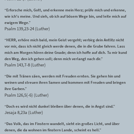
“Erforsche mich, Gott, und erkenne mein Herz; prüfe mich und erkenne,
wie ich's meine. Und sieh, ob ich auf bösem Wege bin, und leite mich auf
ewigem Wege.”
Psalm 139,23-24 (Luther)
“HERR, erhöre mich bald, mein Geist vergeht; verbirg dein Antlitz nicht
vor mir, dass ich nicht gleich werde denen, die in die Grube fahren. Lass
mich am Morgen hören deine Gnade; denn ich hoffe auf dich. Tu mir kund
den Weg, den ich gehen soll; denn mich verlangt nach dir.”
Psalm 143,7-8 (Luther)
“Die mit Tränen säen, werden mit Freuden ernten. Sie gehen hin und
weinen und streuen ihren Samen und kommen mit Freuden und bringen
ihre Garben.”
Psalm 126,5(-6) (Luther)
“Doch es wird nicht dunkel bleiben über denen, die in Angst sind.”
Jesaja 8,23a (Luther)
“Das Volk, das im Finstern wandelt, sieht ein großes Licht, und über
denen, die da wohnen im finstern Lande, scheint es hell.”