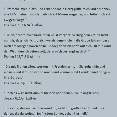
“Erforsche mich, Gott, und erkenne mein Herz; prüfe mich und erkenne,
wie ich's meine. Und sieh, ob ich auf bösem Wege bin, und leite mich auf
ewigem Wege.”
Psalm 139,23-24 (Luther)
“HERR, erhöre mich bald, mein Geist vergeht; verbirg dein Antlitz nicht
vor mir, dass ich nicht gleich werde denen, die in die Grube fahren. Lass
mich am Morgen hören deine Gnade; denn ich hoffe auf dich. Tu mir kund
den Weg, den ich gehen soll; denn mich verlangt nach dir.”
Psalm 143,7-8 (Luther)
“Die mit Tränen säen, werden mit Freuden ernten. Sie gehen hin und
weinen und streuen ihren Samen und kommen mit Freuden und bringen
ihre Garben.”
Psalm 126,5(-6) (Luther)
“Doch es wird nicht dunkel bleiben über denen, die in Angst sind.”
Jesaja 8,23a (Luther)
“Das Volk, das im Finstern wandelt, sieht ein großes Licht, und über
denen, die da wohnen im finstern Lande, scheint es hell.”