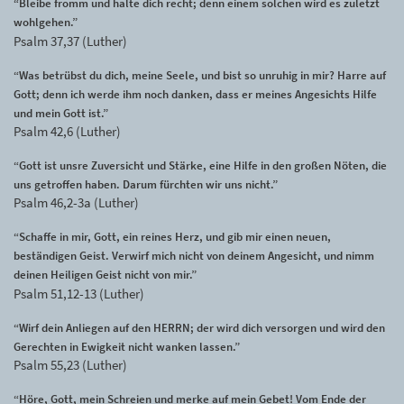
“Bleibe fromm und halte dich recht; denn einem solchen wird es zuletzt
wohlgehen.”
Psalm 37,37 (Luther)
“Was betrübst du dich, meine Seele, und bist so unruhig in mir? Harre auf
Gott; denn ich werde ihm noch danken, dass er meines Angesichts Hilfe
und mein Gott ist.”
Psalm 42,6 (Luther)
“Gott ist unsre Zuversicht und Stärke, eine Hilfe in den großen Nöten, die
uns getroffen haben. Darum fürchten wir uns nicht.”
Psalm 46,2-3a (Luther)
“Schaffe in mir, Gott, ein reines Herz, und gib mir einen neuen,
beständigen Geist. Verwirf mich nicht von deinem Angesicht, und nimm
deinen Heiligen Geist nicht von mir.”
Psalm 51,12-13 (Luther)
“Wirf dein Anliegen auf den HERRN; der wird dich versorgen und wird den
Gerechten in Ewigkeit nicht wanken lassen.”
Psalm 55,23 (Luther)
“Höre, Gott, mein Schreien und merke auf mein Gebet! Vom Ende der