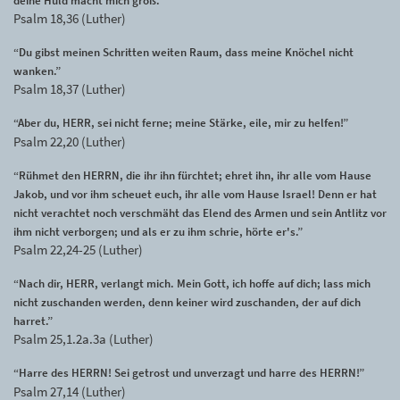
deine Huld macht mich groß.”
Psalm 18,36 (Luther)
“Du gibst meinen Schritten weiten Raum, dass meine Knöchel nicht
wanken.”
Psalm 18,37 (Luther)
“Aber du, HERR, sei nicht ferne; meine Stärke, eile, mir zu helfen!”
Psalm 22,20 (Luther)
“Rühmet den HERRN, die ihr ihn fürchtet; ehret ihn, ihr alle vom Hause
Jakob, und vor ihm scheuet euch, ihr alle vom Hause Israel! Denn er hat
nicht verachtet noch verschmäht das Elend des Armen und sein Antlitz vor
ihm nicht verborgen; und als er zu ihm schrie, hörte er's.”
Psalm 22,24-25 (Luther)
“Nach dir, HERR, verlangt mich. Mein Gott, ich hoffe auf dich; lass mich
nicht zuschanden werden, denn keiner wird zuschanden, der auf dich
harret.”
Psalm 25,1.2a.3a (Luther)
“Harre des HERRN! Sei getrost und unverzagt und harre des HERRN!”
Psalm 27,14 (Luther)