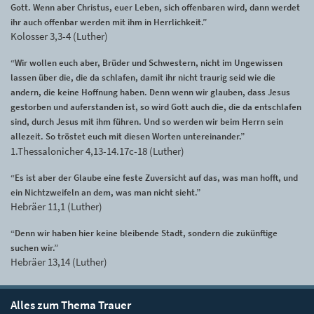
Gott. Wenn aber Christus, euer Leben, sich offenbaren wird, dann werdet
ihr auch offenbar werden mit ihm in Herrlichkeit.”
Kolosser 3,3-4 (Luther)
“Wir wollen euch aber, Brüder und Schwestern, nicht im Ungewissen
lassen über die, die da schlafen, damit ihr nicht traurig seid wie die
andern, die keine Hoffnung haben. Denn wenn wir glauben, dass Jesus
gestorben und auferstanden ist, so wird Gott auch die, die da entschlafen
sind, durch Jesus mit ihm führen. Und so werden wir beim Herrn sein
allezeit. So tröstet euch mit diesen Worten untereinander.”
1.Thessalonicher 4,13-14.17c-18 (Luther)
“Es ist aber der Glaube eine feste Zuversicht auf das, was man hofft, und
ein Nichtzweifeln an dem, was man nicht sieht.”
Hebräer 11,1 (Luther)
“Denn wir haben hier keine bleibende Stadt, sondern die zukünftige
suchen wir.”
Hebräer 13,14 (Luther)
Alles zum Thema Trauer