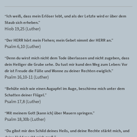
“Ich weiß, dass mein Erlöser lebt, und als der Letzte wird er über dem
Staub sich erheben.”
Hiob 19,25 (Luther)
“Der HERR hört mein Flehen; mein Gebet nimmt der HERR an.”
Psalm 6,10 (Luther)
“Denn du wirst mich nicht dem Tode überlassen und nicht zugeben, dass
dein Heiliger die Grube sehe. Du tust mir kund den Weg zum Leben: Vor
dir ist Freude die Fülle und Wonne zu deiner Rechten ewiglich.”
Psalm 16,10-11 (Luther)
“Behüte mich wie einen Augapfel im Auge, beschirme mich unter dem
Schatten deiner Flügel.”
Psalm 17,8 (Luther)
“Mit meinem Gott [kann ich] über Mauern springen.”
Psalm 18,30b (Luther)
“Du gibst mir den Schild deines Heils, und deine Rechte stärkt mich, und