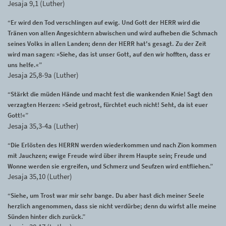
Jesaja 9,1 (Luther)
“Er wird den Tod verschlingen auf ewig. Und Gott der HERR wird die
Tränen von allen Angesichtern abwischen und wird aufheben die Schmach
seines Volks in allen Landen; denn der HERR hat's gesagt. Zu der Zeit
wird man sagen: »Siehe, das ist unser Gott, auf den wir hofften, dass er
uns helfe.«”
Jesaja 25,8-9a (Luther)
“Stärkt die müden Hände und macht fest die wankenden Knie! Sagt den
verzagten Herzen: »Seid getrost, fürchtet euch nicht! Seht, da ist euer
Gott!«”
Jesaja 35,3-4a (Luther)
“Die Erlösten des HERRN werden wiederkommen und nach Zion kommen
mit Jauchzen; ewige Freude wird über ihrem Haupte sein; Freude und
Wonne werden sie ergreifen, und Schmerz und Seufzen wird entfliehen.”
Jesaja 35,10 (Luther)
“Siehe, um Trost war mir sehr bange. Du aber hast dich meiner Seele
herzlich angenommen, dass sie nicht verdürbe; denn du wirfst alle meine
Sünden hinter dich zurück.”