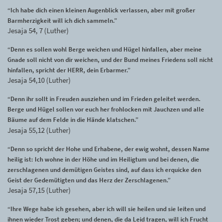
“Ich habe dich einen kleinen Augenblick verlassen, aber mit großer
Barmherzigkeit will ich dich sammeln.”
Jesaja 54, 7 (Luther)
“Denn es sollen wohl Berge weichen und Hügel hinfallen, aber meine
Gnade soll nicht von dir weichen, und der Bund meines Friedens soll nicht
hinfallen, spricht der HERR, dein Erbarmer.”
Jesaja 54,10 (Luther)
“Denn ihr sollt in Freuden ausziehen und im Frieden geleitet werden.
Berge und Hügel sollen vor euch her frohlocken mit Jauchzen und alle
Bäume auf dem Felde in die Hände klatschen.”
Jesaja 55,12 (Luther)
“Denn so spricht der Hohe und Erhabene, der ewig wohnt, dessen Name
heilig ist: Ich wohne in der Höhe und im Heiligtum und bei denen, die
zerschlagenen und demütigen Geistes sind, auf dass ich erquicke den
Geist der Gedemütigten und das Herz der Zerschlagenen.”
Jesaja 57,15 (Luther)
“Ihre Wege habe ich gesehen, aber ich will sie heilen und sie leiten und
ihnen wieder Trost geben; und denen, die da Leid tragen, will ich Frucht