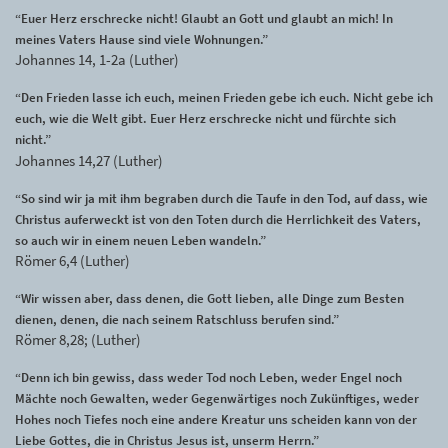
“Euer Herz erschrecke nicht! Glaubt an Gott und glaubt an mich! In
meines Vaters Hause sind viele Wohnungen.”
Johannes 14, 1-2a (Luther)
“Den Frieden lasse ich euch, meinen Frieden gebe ich euch. Nicht gebe ich
euch, wie die Welt gibt. Euer Herz erschrecke nicht und fürchte sich
nicht.”
Johannes 14,27 (Luther)
“So sind wir ja mit ihm begraben durch die Taufe in den Tod, auf dass, wie
Christus auferweckt ist von den Toten durch die Herrlichkeit des Vaters,
so auch wir in einem neuen Leben wandeln.”
Römer 6,4 (Luther)
“Wir wissen aber, dass denen, die Gott lieben, alle Dinge zum Besten
dienen, denen, die nach seinem Ratschluss berufen sind.”
Römer 8,28; (Luther)
“Denn ich bin gewiss, dass weder Tod noch Leben, weder Engel noch
Mächte noch Gewalten, weder Gegenwärtiges noch Zukünftiges, weder
Hohes noch Tiefes noch eine andere Kreatur uns scheiden kann von der
Liebe Gottes, die in Christus Jesus ist, unserm Herrn.”