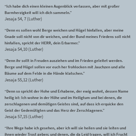
“Ich habe dich einen kleinen Augenblick verlassen, aber mit großer
Barmherzigkeit will ich dich sammeln.”
Jesaja 54, 7 (Luther)
“Denn es sollen wohl Berge weichen und Hügel hinfallen, aber meine
Gnade soll nicht von dir weichen, und der Bund meines Friedens soll nicht
hinfallen, spricht der HERR, dein Erbarmer.”
Jesaja 54,10 (Luther)
“Denn ihr sollt in Freuden ausziehen und im Frieden geleitet werden.
Berge und Hügel sollen vor euch her frohlocken mit Jauchzen und alle
Bäume auf dem Felde in die Hände klatschen.”
Jesaja 55,12 (Luther)
“Denn so spricht der Hohe und Erhabene, der ewig wohnt, dessen Name
heilig ist: Ich wohne in der Höhe und im Heiligtum und bei denen, die
zerschlagenen und demütigen Geistes sind, auf dass ich erquicke den
Geist der Gedemütigten und das Herz der Zerschlagenen.”
Jesaja 57,15 (Luther)
“Ihre Wege habe ich gesehen, aber ich will sie heilen und sie leiten und
ihnen wieder Trost geben; und denen, die da Leid tragen, will ich Frucht