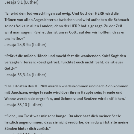
Jesaja 9,1 (Luther)
“Er wird den Tod verschlingen auf ewig. Und Gott der HERR wird die
Tränen von allen Angesichtern abwischen und wird aufheben die Schmach
seines Volks in allen Landen; denn der HERR hat's gesagt. Zu der Zeit
wird man sagen: »Siehe, das ist unser Gott, auf den wir hofften, dass er
uns helfe.«”
Jesaja 25,8-9a (Luther)
“Stärkt die müden Hände und macht fest die wankenden Knie! Sagt den
verzagten Herzen: »Seid getrost, fürchtet euch nicht! Seht, da ist euer
Gott!«”
Jesaja 35,3-4a (Luther)
“Die Erlösten des HERRN werden wiederkommen und nach Zion kommen
mit Jauchzen; ewige Freude wird über ihrem Haupte sein; Freude und
Wonne werden sie ergreifen, und Schmerz und Seufzen wird entfliehen.”
Jesaja 35,10 (Luther)
“Siehe, um Trost war mir sehr bange. Du aber hast dich meiner Seele
herzlich angenommen, dass sie nicht verdürbe; denn du wirfst alle meine
Sünden hinter dich zurück.”