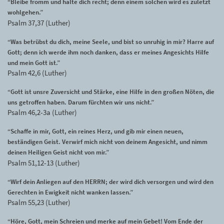
“Bleibe fromm und halte dich recht; denn einem solchen wird es zuletzt
wohlgehen.”
Psalm 37,37 (Luther)
“Was betrübst du dich, meine Seele, und bist so unruhig in mir? Harre auf
Gott; denn ich werde ihm noch danken, dass er meines Angesichts Hilfe
und mein Gott ist.”
Psalm 42,6 (Luther)
“Gott ist unsre Zuversicht und Stärke, eine Hilfe in den großen Nöten, die
uns getroffen haben. Darum fürchten wir uns nicht.”
Psalm 46,2-3a (Luther)
“Schaffe in mir, Gott, ein reines Herz, und gib mir einen neuen,
beständigen Geist. Verwirf mich nicht von deinem Angesicht, und nimm
deinen Heiligen Geist nicht von mir.”
Psalm 51,12-13 (Luther)
“Wirf dein Anliegen auf den HERRN; der wird dich versorgen und wird den
Gerechten in Ewigkeit nicht wanken lassen.”
Psalm 55,23 (Luther)
“Höre, Gott, mein Schreien und merke auf mein Gebet! Vom Ende der