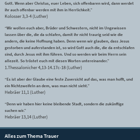
Gott. Wenn aber Christus, euer Leben, sich offenbaren wird, dann werdet
ihr auch offenbar werden mit ihm in Herrlichkeit.”
Kolosser 3,3-4 (Luther)
“Wir wollen euch aber, Brüder und Schwestern, nicht im Ungewissen
lassen über die, die da schlafen, damit ihr nicht traurig seid wie die
andern, die keine Hoffnung haben. Denn wenn wir glauben, dass Jesus
gestorben und auferstanden ist, so wird Gott auch die, die da entschlafen
sind, durch Jesus mit ihm führen. Und so werden wir beim Herrn sein
allezeit. So tröstet euch mit diesen Worten untereinander.”
1.Thessalonicher 4,13-14.17c-18 (Luther)
“Es ist aber der Glaube eine feste Zuversicht auf das, was man hofft, und
ein Nichtzweifeln an dem, was man nicht sieht.”
Hebräer 11,1 (Luther)
“Denn wir haben hier keine bleibende Stadt, sondern die zukünftige
suchen wir.”
Hebräer 13,14 (Luther)
Alles zum Thema Trauer