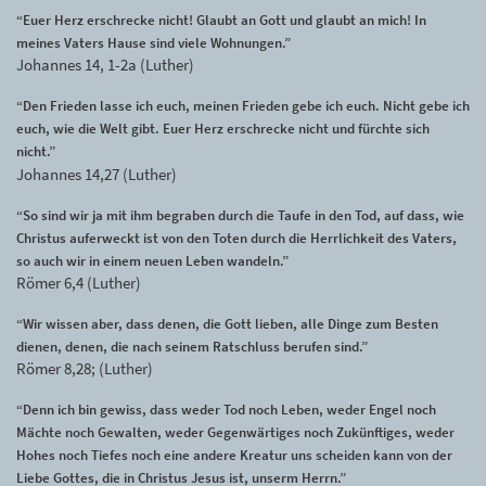
“Euer Herz erschrecke nicht! Glaubt an Gott und glaubt an mich! In
meines Vaters Hause sind viele Wohnungen.”
Johannes 14, 1-2a (Luther)
“Den Frieden lasse ich euch, meinen Frieden gebe ich euch. Nicht gebe ich
euch, wie die Welt gibt. Euer Herz erschrecke nicht und fürchte sich
nicht.”
Johannes 14,27 (Luther)
“So sind wir ja mit ihm begraben durch die Taufe in den Tod, auf dass, wie
Christus auferweckt ist von den Toten durch die Herrlichkeit des Vaters,
so auch wir in einem neuen Leben wandeln.”
Römer 6,4 (Luther)
“Wir wissen aber, dass denen, die Gott lieben, alle Dinge zum Besten
dienen, denen, die nach seinem Ratschluss berufen sind.”
Römer 8,28; (Luther)
“Denn ich bin gewiss, dass weder Tod noch Leben, weder Engel noch
Mächte noch Gewalten, weder Gegenwärtiges noch Zukünftiges, weder
Hohes noch Tiefes noch eine andere Kreatur uns scheiden kann von der
Liebe Gottes, die in Christus Jesus ist, unserm Herrn.”