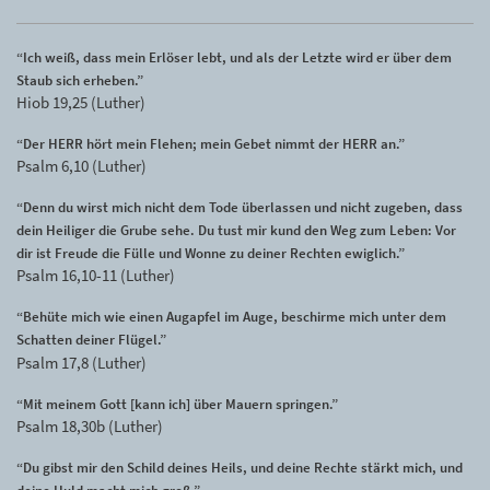
“Ich weiß, dass mein Erlöser lebt, und als der Letzte wird er über dem
Staub sich erheben.”
Hiob 19,25 (Luther)
“Der HERR hört mein Flehen; mein Gebet nimmt der HERR an.”
Psalm 6,10 (Luther)
“Denn du wirst mich nicht dem Tode überlassen und nicht zugeben, dass
dein Heiliger die Grube sehe. Du tust mir kund den Weg zum Leben: Vor
dir ist Freude die Fülle und Wonne zu deiner Rechten ewiglich.”
Psalm 16,10-11 (Luther)
“Behüte mich wie einen Augapfel im Auge, beschirme mich unter dem
Schatten deiner Flügel.”
Psalm 17,8 (Luther)
“Mit meinem Gott [kann ich] über Mauern springen.”
Psalm 18,30b (Luther)
“Du gibst mir den Schild deines Heils, und deine Rechte stärkt mich, und