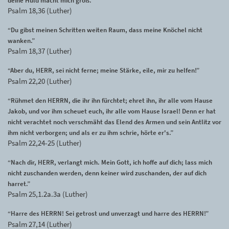
deine Huld macht mich groß.”
Psalm 18,36 (Luther)
“Du gibst meinen Schritten weiten Raum, dass meine Knöchel nicht
wanken.”
Psalm 18,37 (Luther)
“Aber du, HERR, sei nicht ferne; meine Stärke, eile, mir zu helfen!”
Psalm 22,20 (Luther)
“Rühmet den HERRN, die ihr ihn fürchtet; ehret ihn, ihr alle vom Hause
Jakob, und vor ihm scheuet euch, ihr alle vom Hause Israel! Denn er hat
nicht verachtet noch verschmäht das Elend des Armen und sein Antlitz vor
ihm nicht verborgen; und als er zu ihm schrie, hörte er's.”
Psalm 22,24-25 (Luther)
“Nach dir, HERR, verlangt mich. Mein Gott, ich hoffe auf dich; lass mich
nicht zuschanden werden, denn keiner wird zuschanden, der auf dich
harret.”
Psalm 25,1.2a.3a (Luther)
“Harre des HERRN! Sei getrost und unverzagt und harre des HERRN!”
Psalm 27,14 (Luther)