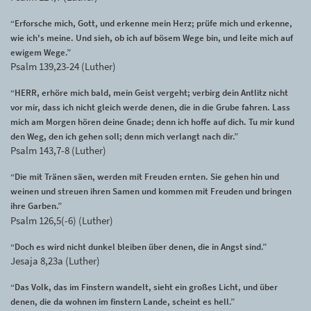
“Erforsche mich, Gott, und erkenne mein Herz; prüfe mich und erkenne,
wie ich's meine. Und sieh, ob ich auf bösem Wege bin, und leite mich auf
ewigem Wege.”
Psalm 139,23-24 (Luther)
“HERR, erhöre mich bald, mein Geist vergeht; verbirg dein Antlitz nicht
vor mir, dass ich nicht gleich werde denen, die in die Grube fahren. Lass
mich am Morgen hören deine Gnade; denn ich hoffe auf dich. Tu mir kund
den Weg, den ich gehen soll; denn mich verlangt nach dir.”
Psalm 143,7-8 (Luther)
“Die mit Tränen säen, werden mit Freuden ernten. Sie gehen hin und
weinen und streuen ihren Samen und kommen mit Freuden und bringen
ihre Garben.”
Psalm 126,5(-6) (Luther)
“Doch es wird nicht dunkel bleiben über denen, die in Angst sind.”
Jesaja 8,23a (Luther)
“Das Volk, das im Finstern wandelt, sieht ein großes Licht, und über
denen, die da wohnen im finstern Lande, scheint es hell.”