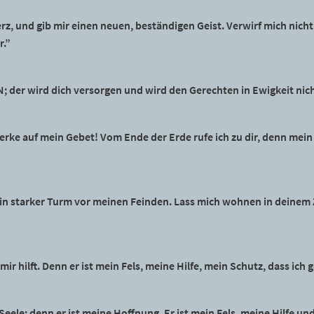
 Herz, und gib mir einen neuen, beständigen Geist. Verwirf mich ni
r.”
; der wird dich versorgen und wird den Gerechten in Ewigkeit nic
rke auf mein Gebet! Vom Ende der Erde rufe ich zu dir, denn mein H
ein starker Turm vor meinen Feinden. Lass mich wohnen in deinem 
 mir hilft. Denn er ist mein Fels, meine Hilfe, mein Schutz, dass ich 
 Seele; denn er ist meine Hoffnung. Er ist mein Fels, meine Hilfe un