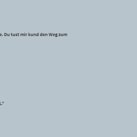
he. Du tust mir kund den Weg zum
ß.”