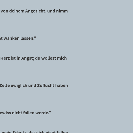
cht von deinem Angesicht, und nimm
ht wanken lassen.”
erz ist in Angst; du wollest mich
Zelte ewiglich und Zuflucht haben
gewiss nicht fallen werde.”
d mein Schutz, dass ich nicht fallen