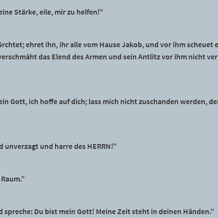
ine Stärke, eile, mir zu helfen!”
chtet; ehret ihn, ihr alle vom Hause Jakob, und vor ihm scheuet e
verschmäht das Elend des Armen und sein Antlitz vor ihm nicht verb
ein Gott, ich hoffe auf dich; lass mich nicht zuschanden werden, d
nd unverzagt und harre des HERRN!”
n Raum.”
d spreche: Du bist mein Gott! Meine Zeit steht in deinen Händen.”