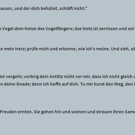
assen, und der dich behütet, schläft nicht.”
 Vogel dem Netze des Vogelfängers; das Netz ist zerrissen und wir s
e mein Herz; prüfe mich und erkenne, wie ich's meine. Und sieh, o
t vergeht; verbirg dein Antlitz nicht vor mir, dass ich nicht gleich
 deine Gnade; denn ich hoffe auf dich. Tu mir kund den Weg, den i
t Freuden ernten. Sie gehen hin und weinen und streuen ihren S