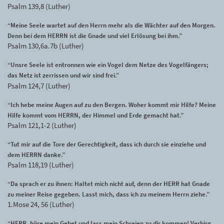
Psalm 139,8 (Luther)
“Meine Seele wartet auf den Herrn mehr als die Wächter auf den Morgen.
Denn bei dem HERRN ist die Gnade und viel Erlösung bei ihm.”
Psalm 130,6a.7b (Luther)
“Unsre Seele ist entronnen wie ein Vogel dem Netze des Vogelfängers;
das Netz ist zerrissen und wir sind frei.”
Psalm 124,7 (Luther)
“Ich hebe meine Augen auf zu den Bergen. Woher kommt mir Hilfe? Meine
Hilfe kommt vom HERRN, der Himmel und Erde gemacht hat.”
Psalm 121,1-2 (Luther)
“Tut mir auf die Tore der Gerechtigkeit, dass ich durch sie einziehe und
dem HERRN danke.”
Psalm 118,19 (Luther)
“Da sprach er zu ihnen: Haltet mich nicht auf, denn der HERR hat Gnade
zu meiner Reise gegeben. Lasst mich, dass ich zu meinem Herrn ziehe.”
1.Mose 24, 56 (Luther)
“HERR, höre mein Gebet und lass mein Schreien zu dir kommen! Verbirg