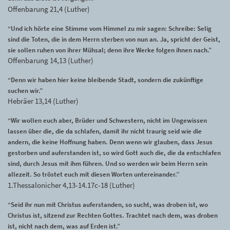
Offenbarung 21,4 (Luther)
“Und ich hörte eine Stimme vom Himmel zu mir sagen: Schreibe: Selig
sind die Toten, die in dem Herrn sterben von nun an. Ja, spricht der Geist,
sie sollen ruhen von ihrer Mühsal; denn ihre Werke folgen ihnen nach.”
Offenbarung 14,13 (Luther)
“Denn wir haben hier keine bleibende Stadt, sondern die zukünftige
suchen wir.”
Hebräer 13,14 (Luther)
“Wir wollen euch aber, Brüder und Schwestern, nicht im Ungewissen
lassen über die, die da schlafen, damit ihr nicht traurig seid wie die
andern, die keine Hoffnung haben. Denn wenn wir glauben, dass Jesus
gestorben und auferstanden ist, so wird Gott auch die, die da entschlafen
sind, durch Jesus mit ihm führen. Und so werden wir beim Herrn sein
allezeit. So tröstet euch mit diesen Worten untereinander.”
1.Thessalonicher 4,13-14.17c-18 (Luther)
“Seid ihr nun mit Christus auferstanden, so sucht, was droben ist, wo
Christus ist, sitzend zur Rechten Gottes. Trachtet nach dem, was droben
ist, nicht nach dem, was auf Erden ist.”