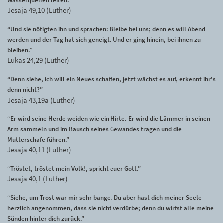
Wasserquellen leiten.”
Jesaja 49,10 (Luther)
“Und sie nötigten ihn und sprachen: Bleibe bei uns; denn es will Abend
werden und der Tag hat sich geneigt. Und er ging hinein, bei ihnen zu
bleiben.”
Lukas 24,29 (Luther)
“Denn siehe, ich will ein Neues schaffen, jetzt wächst es auf, erkennt ihr's
denn nicht?”
Jesaja 43,19a (Luther)
“Er wird seine Herde weiden wie ein Hirte. Er wird die Lämmer in seinen
Arm sammeln und im Bausch seines Gewandes tragen und die
Mutterschafe führen.”
Jesaja 40,11 (Luther)
“Tröstet, tröstet mein Volk!, spricht euer Gott.”
Jesaja 40,1 (Luther)
“Siehe, um Trost war mir sehr bange. Du aber hast dich meiner Seele
herzlich angenommen, dass sie nicht verdürbe; denn du wirfst alle meine
Sünden hinter dich zurück.”