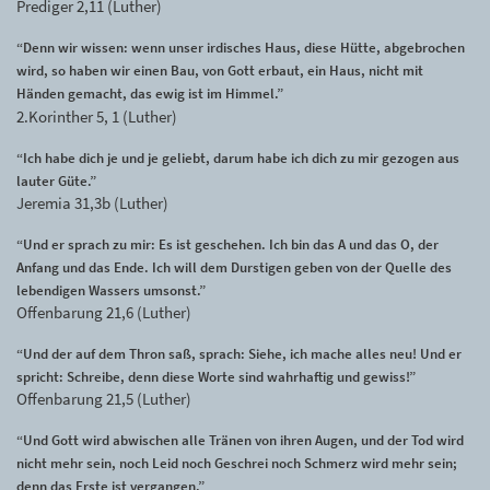
Prediger 2,11 (Luther)
“Denn wir wissen: wenn unser irdisches Haus, diese Hütte, abgebrochen
wird, so haben wir einen Bau, von Gott erbaut, ein Haus, nicht mit
Händen gemacht, das ewig ist im Himmel.”
2.Korinther 5, 1 (Luther)
“Ich habe dich je und je geliebt, darum habe ich dich zu mir gezogen aus
lauter Güte.”
Jeremia 31,3b (Luther)
“Und er sprach zu mir: Es ist geschehen. Ich bin das A und das O, der
Anfang und das Ende. Ich will dem Durstigen geben von der Quelle des
lebendigen Wassers umsonst.”
Offenbarung 21,6 (Luther)
“Und der auf dem Thron saß, sprach: Siehe, ich mache alles neu! Und er
spricht: Schreibe, denn diese Worte sind wahrhaftig und gewiss!”
Offenbarung 21,5 (Luther)
“Und Gott wird abwischen alle Tränen von ihren Augen, und der Tod wird
nicht mehr sein, noch Leid noch Geschrei noch Schmerz wird mehr sein;
denn das Erste ist vergangen.”