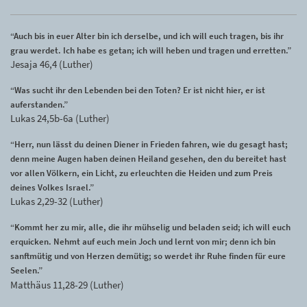
“Auch bis in euer Alter bin ich derselbe, und ich will euch tragen, bis ihr
grau werdet. Ich habe es getan; ich will heben und tragen und erretten.”
Jesaja 46,4 (Luther)
“Was sucht ihr den Lebenden bei den Toten? Er ist nicht hier, er ist
auferstanden.”
Lukas 24,5b-6a (Luther)
“Herr, nun lässt du deinen Diener in Frieden fahren, wie du gesagt hast;
denn meine Augen haben deinen Heiland gesehen, den du bereitet hast
vor allen Völkern, ein Licht, zu erleuchten die Heiden und zum Preis
deines Volkes Israel.”
Lukas 2,29-32 (Luther)
“Kommt her zu mir, alle, die ihr mühselig und beladen seid; ich will euch
erquicken. Nehmt auf euch mein Joch und lernt von mir; denn ich bin
sanftmütig und von Herzen demütig; so werdet ihr Ruhe finden für eure
Seelen.”
Matthäus 11,28-29 (Luther)