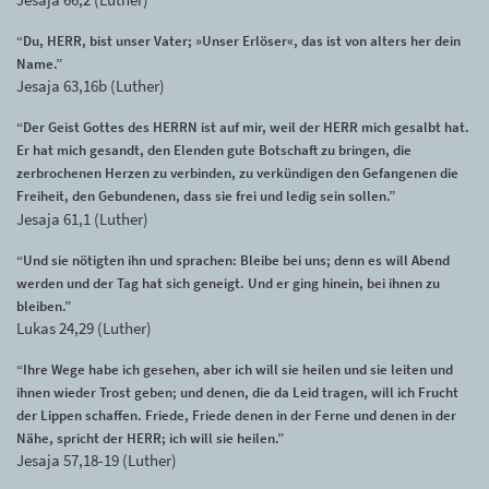
“Du, HERR, bist unser Vater; »Unser Erlöser«, das ist von alters her dein
Name.”
Jesaja 63,16b (Luther)
“Der Geist Gottes des HERRN ist auf mir, weil der HERR mich gesalbt hat.
Er hat mich gesandt, den Elenden gute Botschaft zu bringen, die
zerbrochenen Herzen zu verbinden, zu verkündigen den Gefangenen die
Freiheit, den Gebundenen, dass sie frei und ledig sein sollen.”
Jesaja 61,1 (Luther)
“Und sie nötigten ihn und sprachen: Bleibe bei uns; denn es will Abend
werden und der Tag hat sich geneigt. Und er ging hinein, bei ihnen zu
bleiben.”
Lukas 24,29 (Luther)
“Ihre Wege habe ich gesehen, aber ich will sie heilen und sie leiten und
ihnen wieder Trost geben; und denen, die da Leid tragen, will ich Frucht
der Lippen schaffen. Friede, Friede denen in der Ferne und denen in der
Nähe, spricht der HERR; ich will sie heilen.”
Jesaja 57,18-19 (Luther)