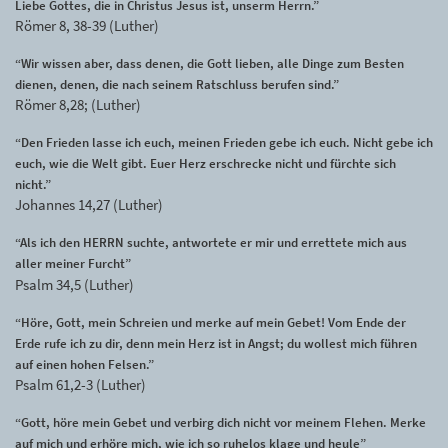
Liebe Gottes, die in Christus Jesus ist, unserm Herrn.”
Römer 8, 38-39 (Luther)
“Wir wissen aber, dass denen, die Gott lieben, alle Dinge zum Besten
dienen, denen, die nach seinem Ratschluss berufen sind.”
Römer 8,28; (Luther)
“Den Frieden lasse ich euch, meinen Frieden gebe ich euch. Nicht gebe ich
euch, wie die Welt gibt. Euer Herz erschrecke nicht und fürchte sich
nicht.”
Johannes 14,27 (Luther)
“Als ich den HERRN suchte, antwortete er mir und errettete mich aus
aller meiner Furcht”
Psalm 34,5 (Luther)
“Höre, Gott, mein Schreien und merke auf mein Gebet! Vom Ende der
Erde rufe ich zu dir, denn mein Herz ist in Angst; du wollest mich führen
auf einen hohen Felsen.”
Psalm 61,2-3 (Luther)
“Gott, höre mein Gebet und verbirg dich nicht vor meinem Flehen. Merke
auf mich und erhöre mich, wie ich so ruhelos klage und heule”