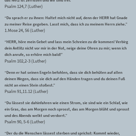
das Netz ist zerrissen und wir sind frei.”
Psalm 124,7 (Luther)
“Da sprach er zu ihnen: Haltet mich nicht auf, denn der HERR hat Gnade
zu meiner Reise gegeben. Lasst mich, dass ich zu meinem Herrn ziehe.”
1.Mose 24, 56 (Luther)
“HERR, höre mein Gebet und lass mein Schreien zu dir kommen! Verbirg
dein Antlitz nicht vor mir in der Not, neige deine Ohren zu mir; wenn ich
dich anrufe, so erhöre mich bald!”
Psalm 102,2-3 (Luther)
“Denn er hat seinen Engeln befohlen, dass sie dich behüten auf allen
deinen Wegen, dass sie dich auf den Händen tragen und du deinen Fuß
nicht an einen Stein stoßest.”
Psalm 91,11.12 (Luther)
“Du lässest sie dahinfahren wie einen Strom, sie sind wie ein Schlaf, wie
ein Gras, das am Morgen noch sprosst, das am Morgen blüht und sprosst
und des Abends welkt und verdorrt.”
Psalm 90, 5-6 (Luther)
“Der du die Menschen lässest sterben und sprichst: Kommt wieder,