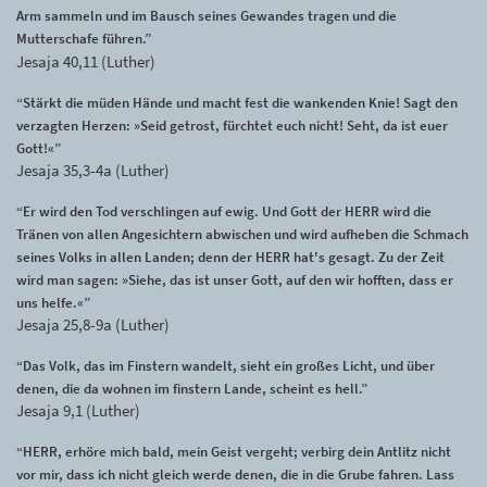
Arm sammeln und im Bausch seines Gewandes tragen und die
Mutterschafe führen.”
Jesaja 40,11 (Luther)
“Stärkt die müden Hände und macht fest die wankenden Knie! Sagt den
verzagten Herzen: »Seid getrost, fürchtet euch nicht! Seht, da ist euer
Gott!«”
Jesaja 35,3-4a (Luther)
“Er wird den Tod verschlingen auf ewig. Und Gott der HERR wird die
Tränen von allen Angesichtern abwischen und wird aufheben die Schmach
seines Volks in allen Landen; denn der HERR hat's gesagt. Zu der Zeit
wird man sagen: »Siehe, das ist unser Gott, auf den wir hofften, dass er
uns helfe.«”
Jesaja 25,8-9a (Luther)
“Das Volk, das im Finstern wandelt, sieht ein großes Licht, und über
denen, die da wohnen im finstern Lande, scheint es hell.”
Jesaja 9,1 (Luther)
“HERR, erhöre mich bald, mein Geist vergeht; verbirg dein Antlitz nicht
vor mir, dass ich nicht gleich werde denen, die in die Grube fahren. Lass