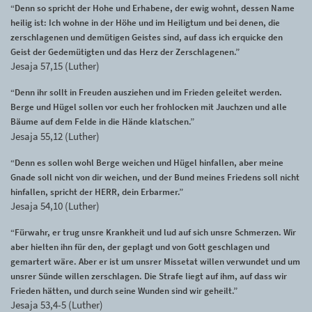
“Denn so spricht der Hohe und Erhabene, der ewig wohnt, dessen Name
heilig ist: Ich wohne in der Höhe und im Heiligtum und bei denen, die
zerschlagenen und demütigen Geistes sind, auf dass ich erquicke den
Geist der Gedemütigten und das Herz der Zerschlagenen.”
Jesaja 57,15 (Luther)
“Denn ihr sollt in Freuden ausziehen und im Frieden geleitet werden.
Berge und Hügel sollen vor euch her frohlocken mit Jauchzen und alle
Bäume auf dem Felde in die Hände klatschen.”
Jesaja 55,12 (Luther)
“Denn es sollen wohl Berge weichen und Hügel hinfallen, aber meine
Gnade soll nicht von dir weichen, und der Bund meines Friedens soll nicht
hinfallen, spricht der HERR, dein Erbarmer.”
Jesaja 54,10 (Luther)
“Fürwahr, er trug unsre Krankheit und lud auf sich unsre Schmerzen. Wir
aber hielten ihn für den, der geplagt und von Gott geschlagen und
gemartert wäre. Aber er ist um unsrer Missetat willen verwundet und um
unsrer Sünde willen zerschlagen. Die Strafe liegt auf ihm, auf dass wir
Frieden hätten, und durch seine Wunden sind wir geheilt.”
Jesaja 53,4-5 (Luther)