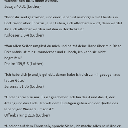
wandeln und nicht müde werden.”
Jesaja 40,31 (Luther)
“Denn ihr seid gestorben, und euer Leben ist verborgen mit Christus in
Gott. Wenn aber Christus, euer Leben, sich offenbaren wird, dann werdet
ihr auch offenbar werden mit ihm in Herrlichkeit.”
Kolosser 3,3-4 (Luther)
“Von allen Seiten umgibst du mich und hältst deine Hand über mir. Diese
Erkenntnis ist mir zu wunderbar und zu hoch, ich kann sie nicht
begreifen.”
Psalm 139,5-6 (Luther)
“Ich habe dich je und je geliebt, darum habe ich dich zu mir gezogen aus
lauter Güte.”
Jeremia 31,3b (Luther)
“Und er sprach zu mir: Es ist geschehen. Ich bin das A und das O, der
Anfang und das Ende. Ich will dem Durstigen geben von der Quelle des
lebendigen Wassers umsonst.”
Offenbarung 21,6 (Luther)
“Und der auf dem Thron saß, sprach: Siehe, ich mache alles neu! Und er