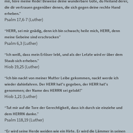
mir, höre meine Rede! Beweise deine wunderbare Güte, du Heiland derer,
die dir vertrauen gegenüber denen, die sich gegen deine rechte Hand
erheben.”
Psalm 17,6-7 (Luther)
“HERR, sei mir gnädig, denn ich bin schwach; heile mich, HERR, denn
meine Gebeine sind erschrocken”
Psalm 6,3 (Luther)
“Ich weiß, dass mein Erlöser lebt, und als der Letzte wird er über dem
Staub sich erheben.”
Hiob 19,25 (Luther)
“Ich bin nackt von meiner Mutter Leibe gekommen, nackt werde ich
wieder dahinfahren. Der HERR hat's gegeben, der HERR hat's
genommen; der Name des HERRN sei gelobt!”
Hiob 1,21 (Luther)
“Tut mir auf die Tore der Gerechtigkeit, dass ich durch sie einziehe und
dem HERRN danke.”
Psalm 118,19 (Luther)
“Er wird seine Herde weiden wie ein Hirte. Er wird die Lämmer in seinen