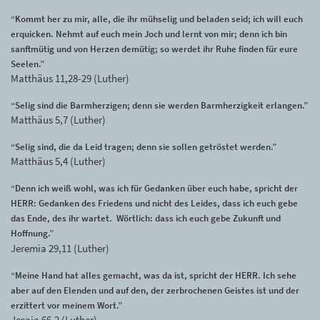
“Kommt her zu mir, alle, die ihr mühselig und beladen seid; ich will euch
erquicken. Nehmt auf euch mein Joch und lernt von mir; denn ich bin
sanftmütig und von Herzen demütig; so werdet ihr Ruhe finden für eure
Seelen.”
Matthäus 11,28-29 (Luther)
“Selig sind die Barmherzigen; denn sie werden Barmherzigkeit erlangen.”
Matthäus 5,7 (Luther)
“Selig sind, die da Leid tragen; denn sie sollen getröstet werden.”
Matthäus 5,4 (Luther)
“Denn ich weiß wohl, was ich für Gedanken über euch habe, spricht der
HERR: Gedanken des Friedens und nicht des Leides, dass ich euch gebe
das Ende, des ihr wartet. Wörtlich: dass ich euch gebe Zukunft und
Hoffnung.”
Jeremia 29,11 (Luther)
“Meine Hand hat alles gemacht, was da ist, spricht der HERR. Ich sehe
aber auf den Elenden und auf den, der zerbrochenen Geistes ist und der
erzittert vor meinem Wort.”
Jesaja 66,2 (Luther)