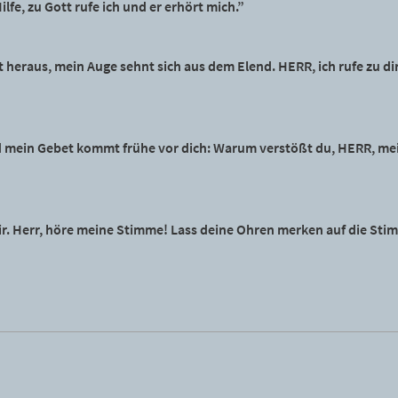
lfe, zu Gott rufe ich und er erhört mich.”
 heraus, mein Auge sehnt sich aus dem Elend. HERR, ich rufe zu dir
nd mein Gebet kommt frühe vor dich: Warum verstößt du, HERR, mei
 dir. Herr, höre meine Stimme! Lass deine Ohren merken auf die St