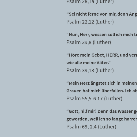
Psalm 28,1a (Luther)
“Sei nicht ferne von mir, denn Angs
Psalm 22,12 (Luther)
“Nun, Herr, wessen soll ich mich tr
Psalm 39,8 (Luther)
“Höre mein Gebet, HERR, und verni
wie alle meine Väter.”
Psalm 39,13 (Luther)
“Mein Herz ängstet sich in meinem
Grauen hat mich überfallen. Ich ab
Psalm 55,5-6.17 (Luther)
“Gott, hilf mir! Denn das Wasser g
geworden, weil ich so lange harre
Psalm 69, 2.4 (Luther)