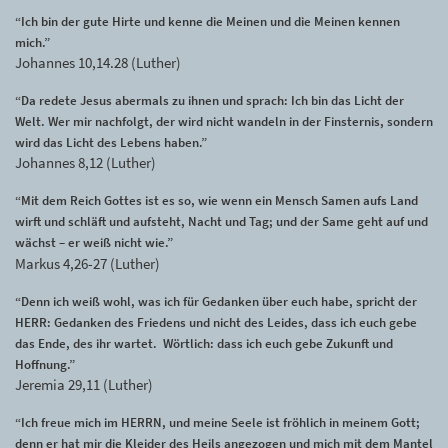
“Ich bin der gute Hirte und kenne die Meinen und die Meinen kennen
mich.”
Johannes 10,14.28 (Luther)
“Da redete Jesus abermals zu ihnen und sprach: Ich bin das Licht der
Welt. Wer mir nachfolgt, der wird nicht wandeln in der Finsternis, sondern
wird das Licht des Lebens haben.”
Johannes 8,12 (Luther)
“Mit dem Reich Gottes ist es so, wie wenn ein Mensch Samen aufs Land
wirft und schläft und aufsteht, Nacht und Tag; und der Same geht auf und
wächst – er weiß nicht wie.”
Markus 4,26-27 (Luther)
“Denn ich weiß wohl, was ich für Gedanken über euch habe, spricht der
HERR: Gedanken des Friedens und nicht des Leides, dass ich euch gebe
das Ende, des ihr wartet. Wörtlich: dass ich euch gebe Zukunft und
Hoffnung.”
Jeremia 29,11 (Luther)
“Ich freue mich im HERRN, und meine Seele ist fröhlich in meinem Gott;
denn er hat mir die Kleider des Heils angezogen und mich mit dem Mantel