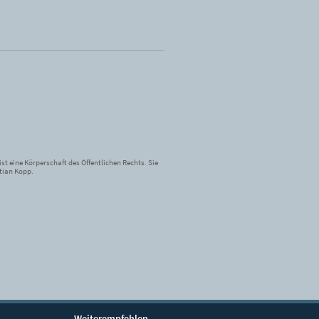
st eine Körperschaft des Öffentlichen Rechts. Sie
tian Kopp.
Weiterempfehlen