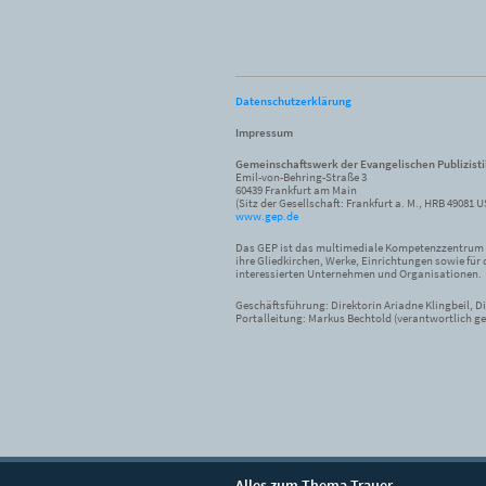
Datenschutzerklärung
Impressum
Gemeinschaftswerk der Evangelischen Publizist
Emil-von-Behring-Straße 3
60439 Frankfurt am Main
(Sitz der Gesellschaft: Frankfurt a. M., HRB 49081 U
www.gep.de
Das GEP ist das multimediale Kompetenzzentrum f
ihre Gliedkirchen, Werke, Einrichtungen sowie für 
interessierten Unternehmen und Organisationen.
Geschäftsführung: Direktorin Ariadne Klingbeil, Di
Portalleitung: Markus Bechtold (verantwortlich ge
Alles zum Thema Trauer