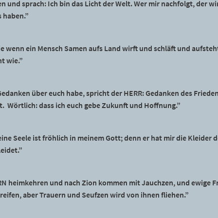
 und sprach: Ich bin das Licht der Welt. Wer mir nachfolgt, der wi
s haben.”
wie wenn ein Mensch Samen aufs Land wirft und schläft und aufste
t wie.”
Gedanken über euch habe, spricht der HERR: Gedanken des Friedens
t. Wörtlich: dass ich euch gebe Zukunft und Hoffnung.”
ne Seele ist fröhlich in meinem Gott; denn er hat mir die Kleider
eidet.”
RN heimkehren und nach Zion kommen mit Jauchzen, und ewige Fr
eifen, aber Trauern und Seufzen wird von ihnen fliehen.”