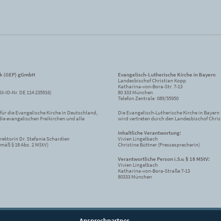
ik (GEP) gGmbH
Evangelisch-Lutherische Kirche in Bayern
Landesbischof Christian Kopp
Katharina-von-Bora-Str. 7-13
St-ID-Nr. DE 114 235916)
80 333 München
Telefon Zentrale: 089/55950
ür die Evangelische Kirche in Deutschland,
Die Evangelisch-Lutherische Kirche in Bayern i
die evangelischen Freikirchen und alle
wird vertreten durch den Landesbischof Chris
Inhaltliche Verantwortung:
rektorin Dr. Stefanie Schardien
Vivien Lingelbach
mäß § 18 Abs. 2 MStV)
Christine Büttner (Pressesprecherin)
Verantwortliche Person i.S.v. § 18 MStV:
Vivien Lingelbach
Katharina-von-Bora-Straße 7-13
80333 München
Ansprechpartner