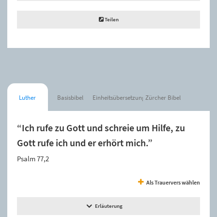
Teilen
Luther
Basisbibel
Einheitsübersetzung
Zürcher Bibel
“Ich rufe zu Gott und schreie um Hilfe, zu
Gott rufe ich und er erhört mich.”
Psalm 77,2
Als Trauervers wählen
Erläuterung