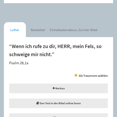
Luther
Basisbibel
Einheitsübersetzung
Zürcher Bibel
“Wenn ich rufe zu dir, HERR, mein Fels, so
schweige mir nicht.”
Psalm 28,1a
Als Trauervers wählen
Merken
Den Text in der Bibel online lesen