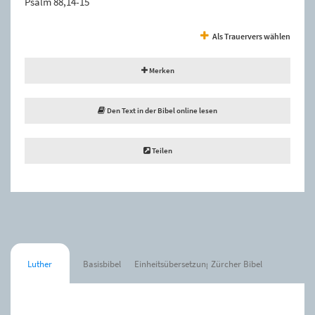
Psalm 88,14-15
Als Trauervers wählen
Merken
Den Text in der Bibel online lesen
Teilen
Luther
Basisbibel
Einheitsübersetzung
Zürcher Bibel
Der Spruch wurde zur Merkliste hinzugefügt.