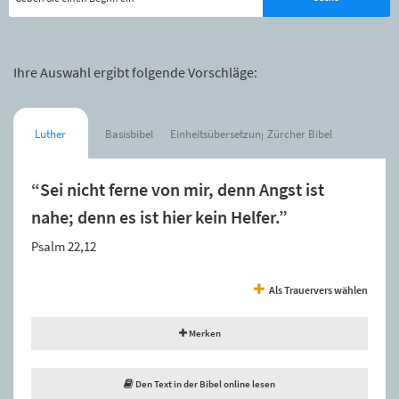
Ihre Auswahl ergibt folgende Vorschläge:
Luther
Basisbibel
Einheitsübersetzung
Zürcher Bibel
“Sei nicht ferne von mir, denn Angst ist
nahe; denn es ist hier kein Helfer.”
Psalm 22,12
Als Trauervers wählen
Merken
Den Text in der Bibel online lesen