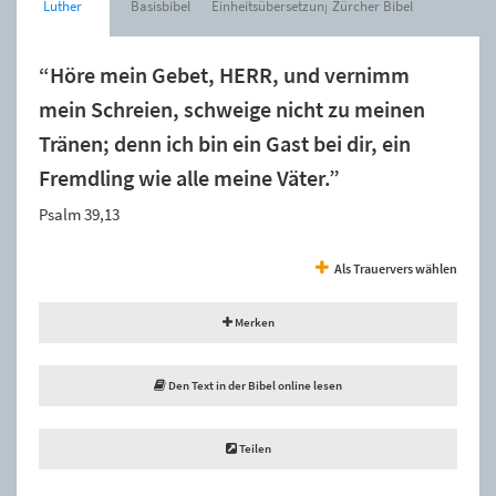
Luther
Basisbibel
Einheitsübersetzung
Zürcher Bibel
“Höre mein Gebet, HERR, und vernimm
mein Schreien, schweige nicht zu meinen
Tränen; denn ich bin ein Gast bei dir, ein
Fremdling wie alle meine Väter.”
Psalm 39,13
Als Trauervers wählen
Merken
Den Text in der Bibel online lesen
Teilen