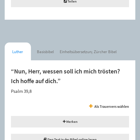
Teilen
Luther
Basisbibel
Einheitsübersetzung
Zürcher Bibel
“Nun, Herr, wessen soll ich mich trösten?
Ich hoffe auf dich.”
Psalm 39,8
Als Trauervers wählen
Merken
Den Text in der Bibel online lesen