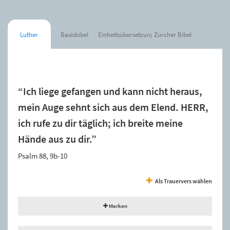
Luther
Basisbibel
Einheitsübersetzung
Zürcher Bibel
Der Spruch wurde zur Merkliste hinzugefügt.
“Ich liege gefangen und kann nicht heraus,
mein Auge sehnt sich aus dem Elend. HERR,
ich rufe zu dir täglich; ich breite meine
Hände aus zu dir.”
Psalm 88, 9b-10
Als Trauervers wählen
Merken