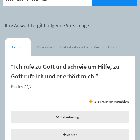
Ihre Auswahl ergibt folgende Vorschläge:
Luther
Basisbibel
Einheitsübersetzung
Zürcher Bibel
“Ich rufe zu Gott und schreie um Hilfe, zu
Gott rufe ich und er erhört mich.”
Psalm 77,2
Als Trauervers wählen
Erläuterung
Merken