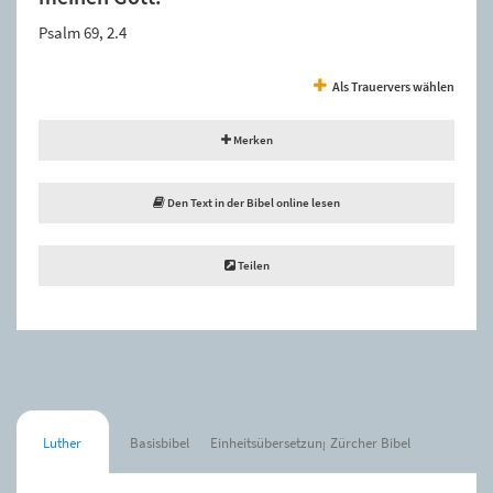
Psalm 69, 2.4
Als Trauervers wählen
Merken
Den Text in der Bibel online lesen
Teilen
Luther
Basisbibel
Einheitsübersetzung
Zürcher Bibel