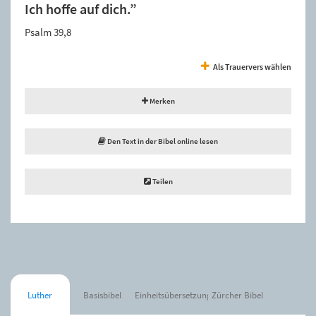
Ich hoffe auf dich.”
Psalm 39,8
Als Trauervers wählen
Merken
Den Text in der Bibel online lesen
Teilen
Luther
Basisbibel
Einheitsübersetzung
Zürcher Bibel