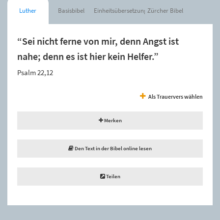
Luther
Basisbibel
Einheitsübersetzung
Zürcher Bibel
“Sei nicht ferne von mir, denn Angst ist
nahe; denn es ist hier kein Helfer.”
Psalm 22,12
Als Trauervers wählen
Merken
Den Text in der Bibel online lesen
Teilen