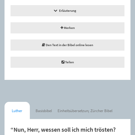
Erläuterung
Merken
Den Text in der Bibel online lesen
Teilen
Luther
Basisbibel
Einheitsübersetzung
Zürcher Bibel
“Nun, Herr, wessen soll ich mich trösten?