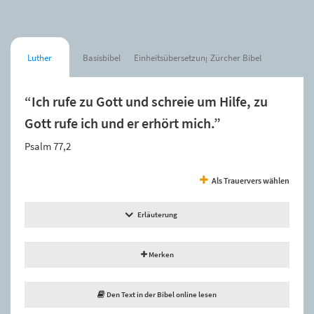
Luther
Basisbibel
Einheitsübersetzung
Zürcher Bibel
“Ich rufe zu Gott und schreie um Hilfe, zu
Gott rufe ich und er erhört mich.”
Psalm 77,2
Als Trauervers wählen
Erläuterung
Merken
Den Text in der Bibel online lesen