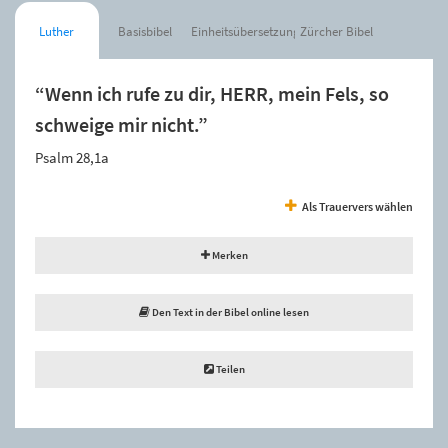
Luther
Basisbibel
Einheitsübersetzung
Zürcher Bibel
“Wenn ich rufe zu dir, HERR, mein Fels, so
schweige mir nicht.”
Psalm 28,1a
Als Trauervers wählen
Merken
Den Text in der Bibel online lesen
Teilen