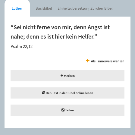
Luther
Basisbibel
Einheitsübersetzung
Zürcher Bibel
“Sei nicht ferne von mir, denn Angst ist
nahe; denn es ist hier kein Helfer.”
Psalm 22,12
Als Trauervers wählen
Merken
Den Text in der Bibel online lesen
Teilen