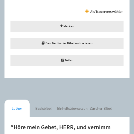
Als Trauervers wählen
Merken
Den Text in der Bibel online lesen
Teilen
Luther
Basisbibel
Einheitsübersetzung
Zürcher Bibel
“Höre mein Gebet, HERR, und vernimm