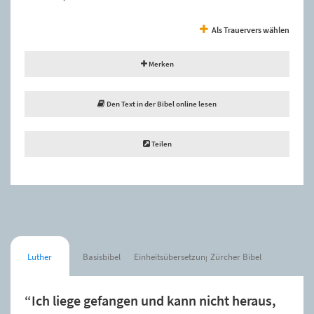
Als Trauervers wählen
Merken
Den Text in der Bibel online lesen
Teilen
Luther
Basisbibel
Einheitsübersetzung
Zürcher Bibel
“Ich liege gefangen und kann nicht heraus,