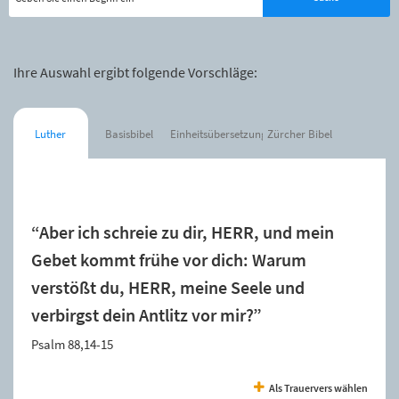
Ihre Auswahl ergibt folgende Vorschläge:
Luther
Basisbibel
Einheitsübersetzung
Zürcher Bibel
Der Spruch wurde zur Merkliste hinzugefügt.
“Aber ich schreie zu dir, HERR, und mein
Gebet kommt frühe vor dich: Warum
verstößt du, HERR, meine Seele und
verbirgst dein Antlitz vor mir?”
Psalm 88,14-15
Als Trauervers wählen