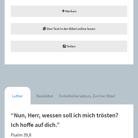
Merken
Den Text in der Bibel online lesen
Teilen
Luther
Basisbibel
Einheitsübersetzung
Zürcher Bibel
“Nun, Herr, wessen soll ich mich trösten?
Ich hoffe auf dich.”
Psalm 39,8