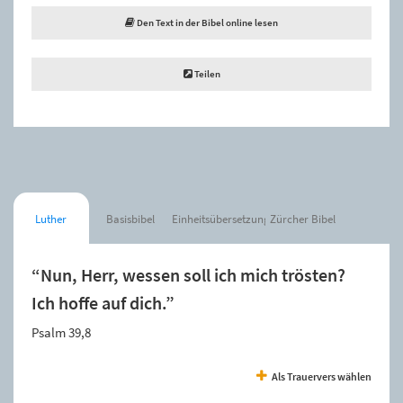
Den Text in der Bibel online lesen
Teilen
Luther
Basisbibel
Einheitsübersetzung
Zürcher Bibel
“Nun, Herr, wessen soll ich mich trösten?
Ich hoffe auf dich.”
Psalm 39,8
Als Trauervers wählen