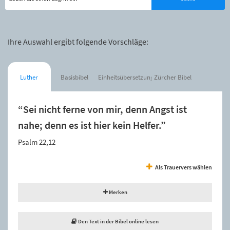
Ihre Auswahl ergibt folgende Vorschläge:
Luther
Basisbibel
Einheitsübersetzung
Zürcher Bibel
“Sei nicht ferne von mir, denn Angst ist
nahe; denn es ist hier kein Helfer.”
Psalm 22,12
Als Trauervers wählen
Merken
Den Text in der Bibel online lesen