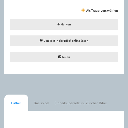
Als Trauervers wählen
Merken
Den Text in der Bibel online lesen
Teilen
Luther
Basisbibel
Einheitsübersetzung
Zürcher Bibel
Der Spruch wurde zur Merkliste hinzugefügt.