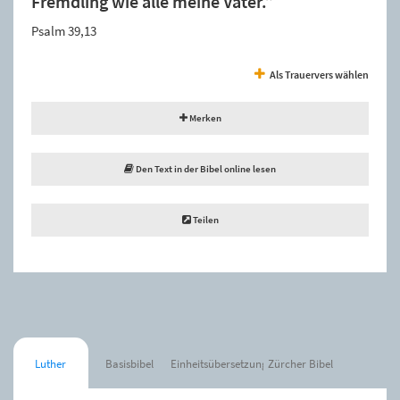
Fremdling wie alle meine Väter.”
Psalm 39,13
Als Trauervers wählen
Merken
Den Text in der Bibel online lesen
Teilen
Luther
Basisbibel
Einheitsübersetzung
Zürcher Bibel