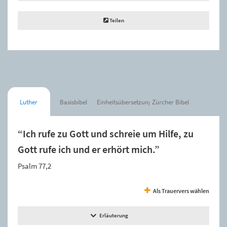
Teilen
Luther
Basisbibel
Einheitsübersetzung
Zürcher Bibel
“Ich rufe zu Gott und schreie um Hilfe, zu
Gott rufe ich und er erhört mich.”
Psalm 77,2
Als Trauervers wählen
Erläuterung