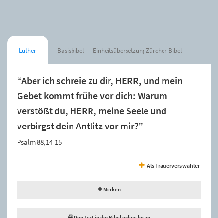
Luther
Basisbibel
Einheitsübersetzung
Zürcher Bibel
“Aber ich schreie zu dir, HERR, und mein
Gebet kommt frühe vor dich: Warum
verstößt du, HERR, meine Seele und
verbirgst dein Antlitz vor mir?”
Psalm 88,14-15
Als Trauervers wählen
Merken
Den Text in der Bibel online lesen