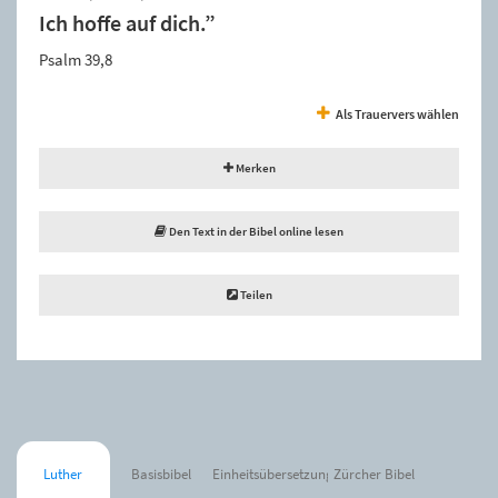
Ich hoffe auf dich.”
Psalm 39,8
Als Trauervers wählen
Merken
Den Text in der Bibel online lesen
Teilen
Luther
Basisbibel
Einheitsübersetzung
Zürcher Bibel