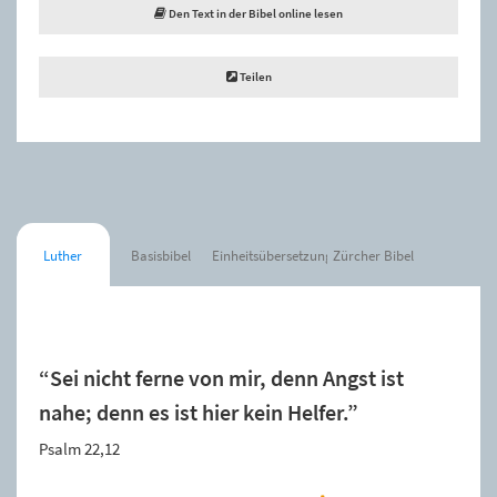
Den Text in der Bibel online lesen
Teilen
Luther
Basisbibel
Einheitsübersetzung
Zürcher Bibel
Der Spruch wurde zur Merkliste hinzugefügt.
“Sei nicht ferne von mir, denn Angst ist
nahe; denn es ist hier kein Helfer.”
Psalm 22,12