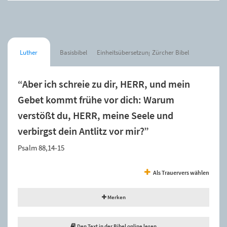
Luther
Basisbibel
Einheitsübersetzung
Zürcher Bibel
“Aber ich schreie zu dir, HERR, und mein
Gebet kommt frühe vor dich: Warum
verstößt du, HERR, meine Seele und
verbirgst dein Antlitz vor mir?”
Psalm 88,14-15
Als Trauervers wählen
Merken
Den Text in der Bibel online lesen