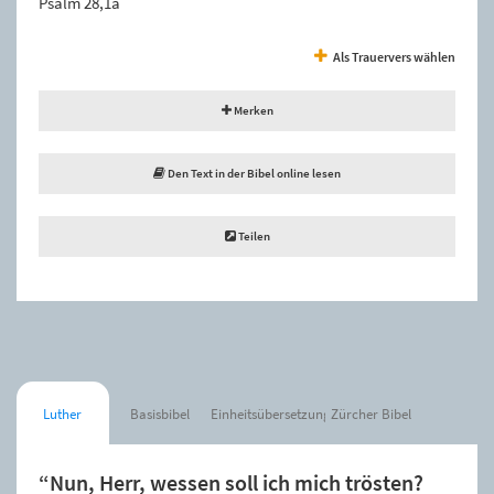
Psalm 28,1a
Als Trauervers wählen
Merken
Den Text in der Bibel online lesen
Teilen
Luther
Basisbibel
Einheitsübersetzung
Zürcher Bibel
“Nun, Herr, wessen soll ich mich trösten?