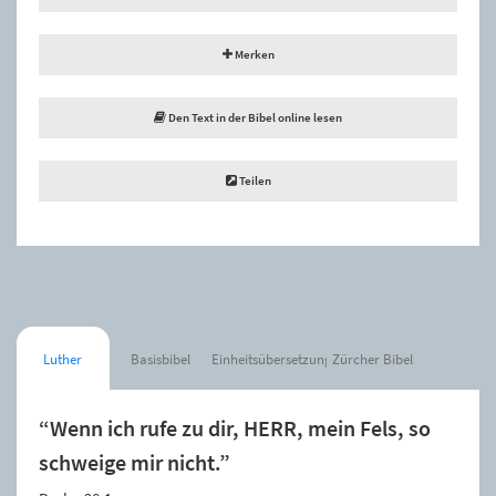
Merken
Den Text in der Bibel online lesen
Teilen
Luther
Basisbibel
Einheitsübersetzung
Zürcher Bibel
“Wenn ich rufe zu dir, HERR, mein Fels, so
schweige mir nicht.”