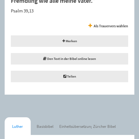
Fremdling wie alle meine Väter.”
Psalm 39,13
Als Trauervers wählen
Merken
Den Text in der Bibel online lesen
Teilen
Luther
Basisbibel
Einheitsübersetzung
Zürcher Bibel