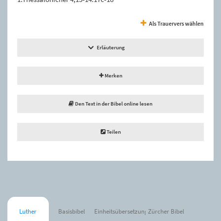
Als Trauervers wählen
Erläuterung
Merken
Den Text in der Bibel online lesen
Teilen
Luther
Basisbibel
Einheitsübersetzung
Zürcher Bibel