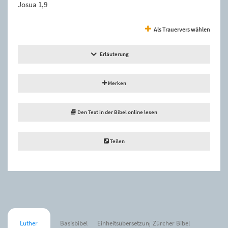
Josua 1,9
Als Trauervers wählen
Erläuterung
Merken
Den Text in der Bibel online lesen
Teilen
Luther
Basisbibel
Einheitsübersetzung
Zürcher Bibel