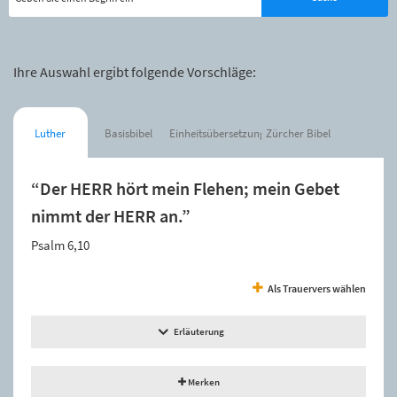
Ihre Auswahl ergibt folgende Vorschläge:
Luther
Basisbibel
Einheitsübersetzung
Zürcher Bibel
“Der HERR hört mein Flehen; mein Gebet
nimmt der HERR an.”
Psalm 6,10
Als Trauervers wählen
Erläuterung
Merken