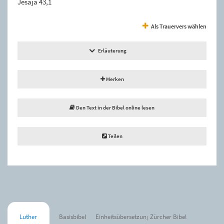
Jesaja 43,1
Als Trauervers wählen
Erläuterung
Merken
Den Text in der Bibel online lesen
Teilen
Luther
Basisbibel
Einheitsübersetzung
Zürcher Bibel