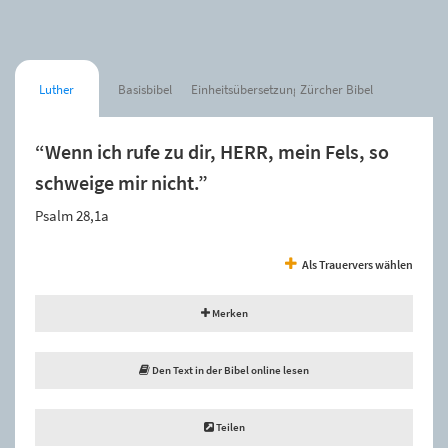
Luther
Basisbibel
Einheitsübersetzung
Zürcher Bibel
“Wenn ich rufe zu dir, HERR, mein Fels, so
schweige mir nicht.”
Psalm 28,1a
Als Trauervers wählen
Merken
Den Text in der Bibel online lesen
Teilen