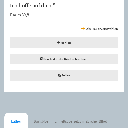
Ich hoffe auf dich.”
Psalm 39,8
Als Trauervers wählen
Merken
Den Text in der Bibel online lesen
Teilen
Luther
Basisbibel
Einheitsübersetzung
Zürcher Bibel