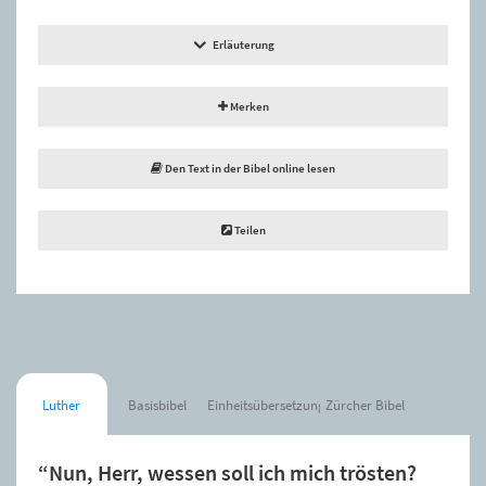
Erläuterung
Merken
Den Text in der Bibel online lesen
Teilen
Luther
Basisbibel
Einheitsübersetzung
Zürcher Bibel
“Nun, Herr, wessen soll ich mich trösten?