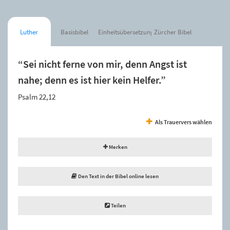
Luther
Basisbibel
Einheitsübersetzung
Zürcher Bibel
“Sei nicht ferne von mir, denn Angst ist
nahe; denn es ist hier kein Helfer.”
Psalm 22,12
Als Trauervers wählen
Merken
Den Text in der Bibel online lesen
Teilen