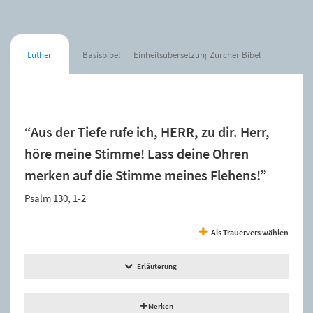
Luther
Basisbibel
Einheitsübersetzung
Zürcher Bibel
Der Spruch wurde zur Merkliste hinzugefügt.
“Aus der Tiefe rufe ich, HERR, zu dir. Herr,
höre meine Stimme! Lass deine Ohren
merken auf die Stimme meines Flehens!”
Psalm 130, 1-2
Als Trauervers wählen
Erläuterung
Merken