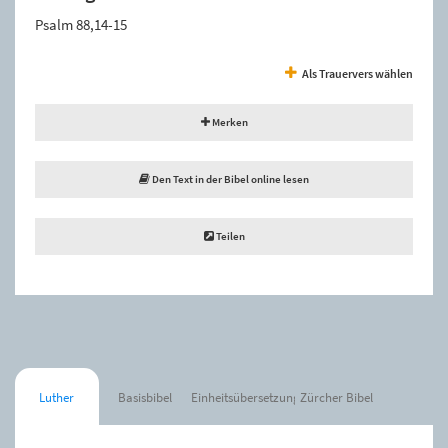
Psalm 88,14-15
Als Trauervers wählen
Merken
Den Text in der Bibel online lesen
Teilen
Luther
Basisbibel
Einheitsübersetzung
Zürcher Bibel