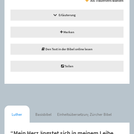
Als Trauervers wählen
Erläuterung
Merken
Den Text in der Bibel online lesen
Teilen
Luther
Basisbibel
Einheitsübersetzung
Zürcher Bibel
“Mein Herz ängstet sich in meinem Leibe,