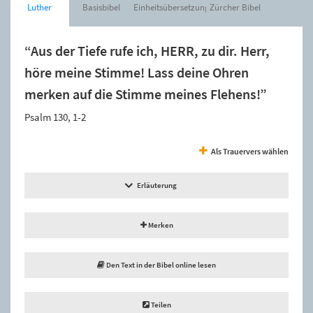
Luther
Basisbibel
Einheitsübersetzung
Zürcher Bibel
“Aus der Tiefe rufe ich, HERR, zu dir. Herr,
höre meine Stimme! Lass deine Ohren
merken auf die Stimme meines Flehens!”
Psalm 130, 1-2
Als Trauervers wählen
Erläuterung
Merken
Den Text in der Bibel online lesen
Teilen