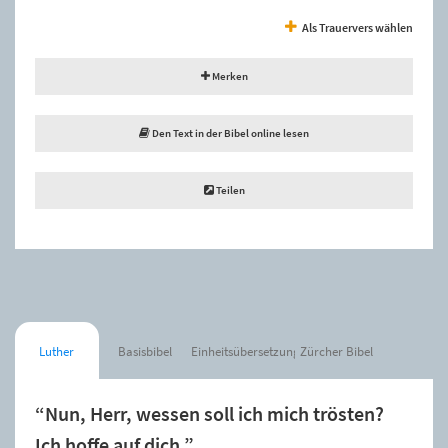
Als Trauervers wählen
Merken
Den Text in der Bibel online lesen
Teilen
Luther
Basisbibel
Einheitsübersetzung
Zürcher Bibel
“Nun, Herr, wessen soll ich mich trösten?
Ich hoffe auf dich.”