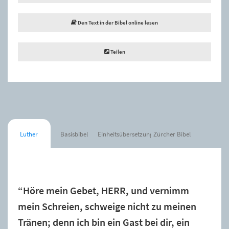
Den Text in der Bibel online lesen
Teilen
Luther
Basisbibel
Einheitsübersetzung
Zürcher Bibel
Der Spruch wurde zur Merkliste hinzugefügt.
“Höre mein Gebet, HERR, und vernimm
mein Schreien, schweige nicht zu meinen
Tränen; denn ich bin ein Gast bei dir, ein