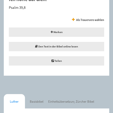
Psalm 39,8
Als Trauervers wählen
Merken
Den Text in der Bibel online lesen
Teilen
Luther
Basisbibel
Einheitsübersetzung
Zürcher Bibel