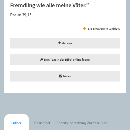
Fremdling wie alle meine Väter.”
Psalm 39,13
Als Trauervers wählen
Merken
Den Text in der Bibel online lesen
Teilen
Luther
Basisbibel
Einheitsübersetzung
Zürcher Bibel