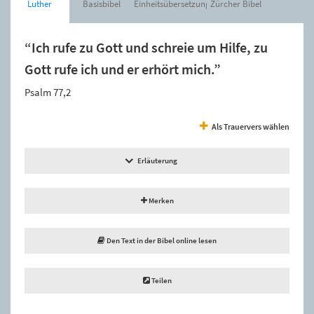
Luther
Basisbibel
Einheitsübersetzung
Zürcher Bibel
“Ich rufe zu Gott und schreie um Hilfe, zu
Gott rufe ich und er erhört mich.”
Psalm 77,2
Als Trauervers wählen
Erläuterung
Merken
Den Text in der Bibel online lesen
Teilen