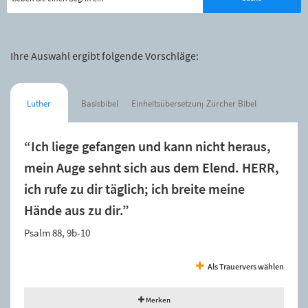
Ihre Auswahl ergibt folgende Vorschläge:
Luther
Basisbibel
Einheitsübersetzung
Zürcher Bibel
“Ich liege gefangen und kann nicht heraus,
mein Auge sehnt sich aus dem Elend. HERR,
ich rufe zu dir täglich; ich breite meine
Hände aus zu dir.”
Psalm 88, 9b-10
Als Trauervers wählen
Merken