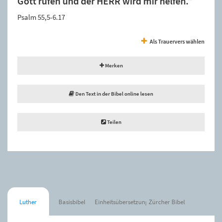
Gott rufen und der HERR wird mir helfen.”
Psalm 55,5-6.17
Als Trauervers wählen
Merken
Den Text in der Bibel online lesen
Teilen
Luther
Basisbibel
Einheitsübersetzung
Zürcher Bibel