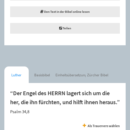
Den Text in der Bibel online lesen
Teilen
Luther
Basisbibel
Einheitsübersetzung
Zürcher Bibel
“Der Engel des HERRN lagert sich um die
her, die ihn fürchten, und hilft ihnen heraus.”
Psalm 34,8
Als Trauervers wählen