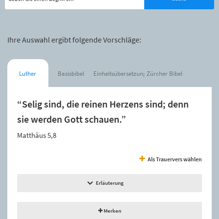
Ihre Auswahl ergibt folgende Vorschläge:
Luther
Basisbibel
Einheitsübersetzung
Zürcher Bibel
“Selig sind, die reinen Herzens sind; denn
sie werden Gott schauen.”
Matthäus 5,8
Als Trauervers wählen
Erläuterung
Merken