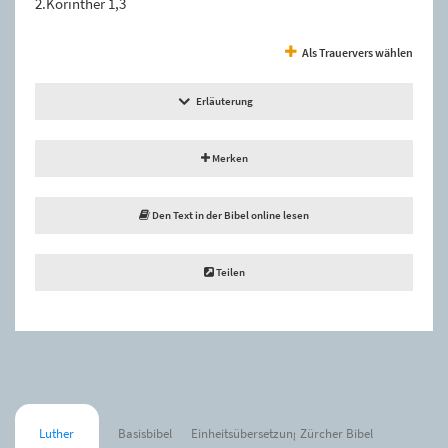
2.Korinther 1,3
Als Trauervers wählen
Erläuterung
Merken
Den Text in der Bibel online lesen
Teilen
Luther
Basisbibel
Einheitsübersetzung
Zürcher Bibel