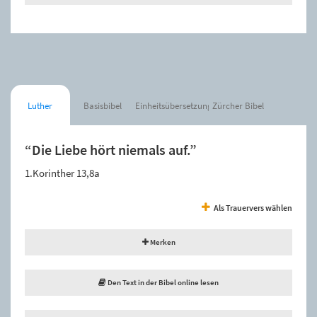
Luther
Basisbibel
Einheitsübersetzung
Zürcher Bibel
“Die Liebe hört niemals auf.”
1.Korinther 13,8a
Als Trauervers wählen
Merken
Den Text in der Bibel online lesen