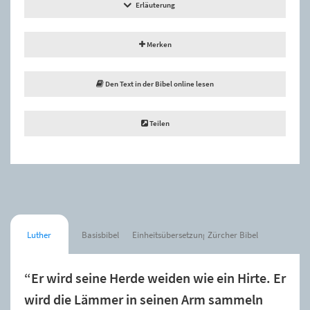
Erläuterung
Merken
Den Text in der Bibel online lesen
Teilen
Luther
Basisbibel
Einheitsübersetzung
Zürcher Bibel
“Er wird seine Herde weiden wie ein Hirte. Er
wird die Lämmer in seinen Arm sammeln