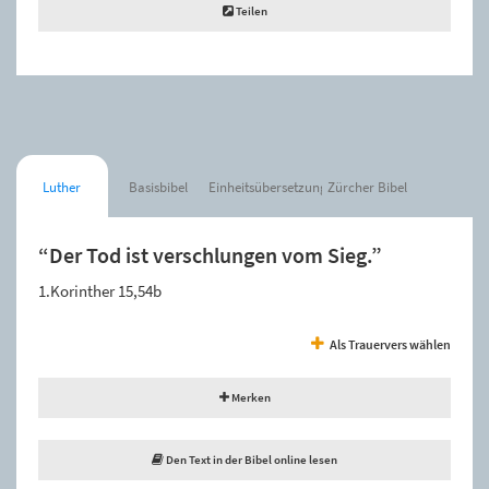
Teilen
Luther
Basisbibel
Einheitsübersetzung
Zürcher Bibel
“Der Tod ist verschlungen vom Sieg.”
1.Korinther 15,54b
Als Trauervers wählen
Merken
Den Text in der Bibel online lesen