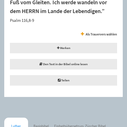
Fuß vom Gleiten. Ich werde wandeln vor
dem HERRN im Lande der Lebendigen.”
Psalm 116,8-9
Als Trauervers wählen
Merken
Den Text in der Bibel online lesen
Teilen
Luther
Basisbibel
Einheitsübersetzung
Zürcher Bibel