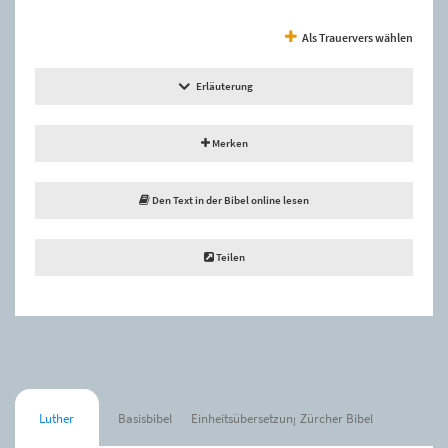
Als Trauervers wählen
Erläuterung
Merken
Den Text in der Bibel online lesen
Teilen
Luther
Basisbibel
Einheitsübersetzung
Zürcher Bibel