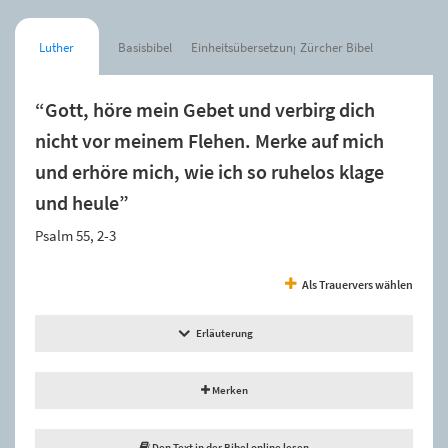
Luther
Basisbibel
Einheitsübersetzung
Zürcher Bibel
“Gott, höre mein Gebet und verbirg dich
nicht vor meinem Flehen. Merke auf mich
und erhöre mich, wie ich so ruhelos klage
und heule”
Psalm 55, 2-3
Als Trauervers wählen
Erläuterung
Merken
Den Text in der Bibel online lesen