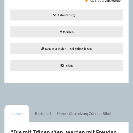
Als Trauervers wählen
Erläuterung
Merken
Den Text in der Bibel online lesen
Teilen
Luther
Basisbibel
Einheitsübersetzung
Zürcher Bibel
“Die mit Tränen säen, werden mit Freuden