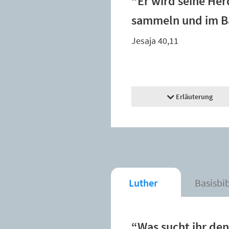
“Er wird seine Her
sammeln und im Ba
Jesaja 40,11
Erläuterung
Luther
Basisbi
“Was sucht ihr den 