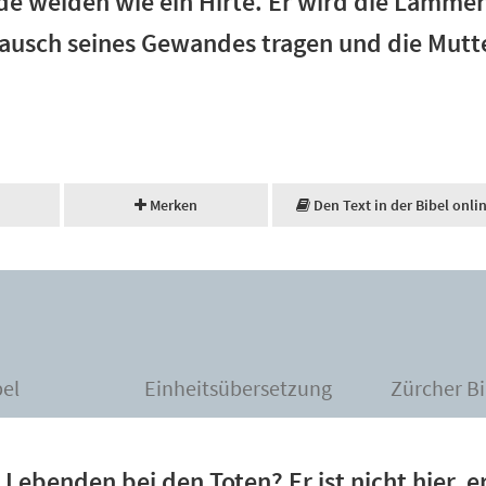
de weiden wie ein Hirte. Er wird die Lämmer
usch seines Gewandes tragen und die Mutte
Merken
Den Text in der Bibel onli
bel
Einheitsübersetzung
Zürcher Bi
Lebenden bei den Toten? Er ist nicht hier, e