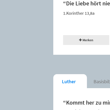
“Die Liebe hört ni
1.Korinther 13,8a
Merken
Luther
Basisbi
“Kommt her zu mir,