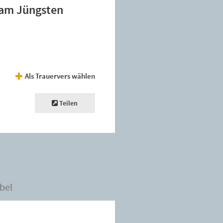
 am Jüngsten
Als Trauervers wählen
Teilen
bel