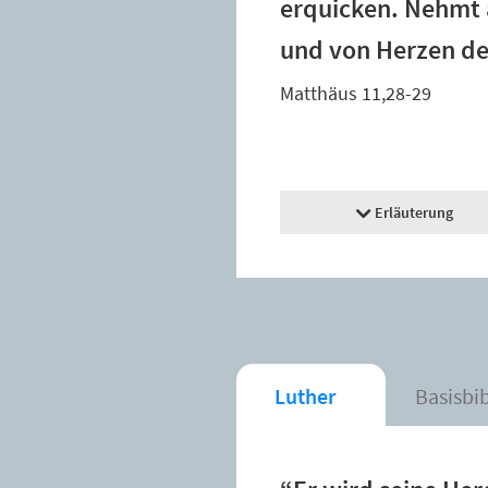
erquicken. Nehmt a
und von Herzen dem
Matthäus 11,28-29
Erläuterung
Luther
Basisbi