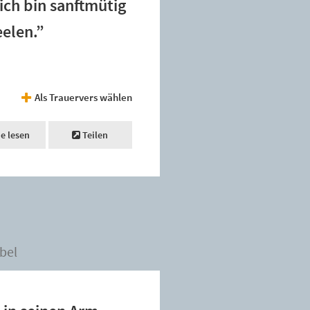
ich bin sanftmütig
eelen.”
Als Trauervers wählen
ne lesen
Teilen
bel