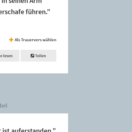
 in seinen Arm
rschafe führen.”
Als Trauervers wählen
ne lesen
Teilen
bel
r ist auferstanden.”