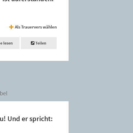
Als Trauervers wählen
ne lesen
Teilen
bel
u! Und er spricht: