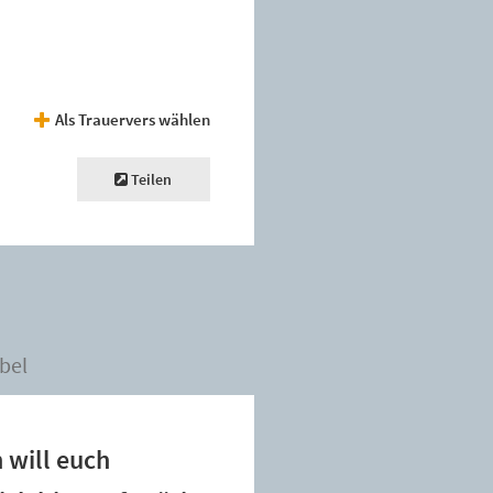
Als Trauervers wählen
Teilen
bel
 will euch