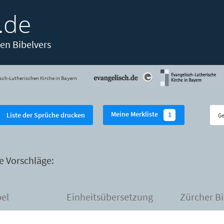
.de
en Bibelvers
sch-Lutherischen Kirche in Bayern
Meine Merkliste
1
Liste der Sprüche drucken
e Vorschläge:
bel
Einheitsübersetzung
Zürcher Bi