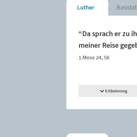
Luther
Basisbi
“Da sprach er zu i
meiner Reise gegeb
1.Mose 24, 56
Erläuterung