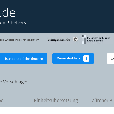
.de
en Bibelvers
sch-Lutherischen Kirche in Bayern
Meine Merkliste
1
Liste der Sprüche drucken
e Vorschläge:
bel
Einheitsübersetzung
Zürcher Bi