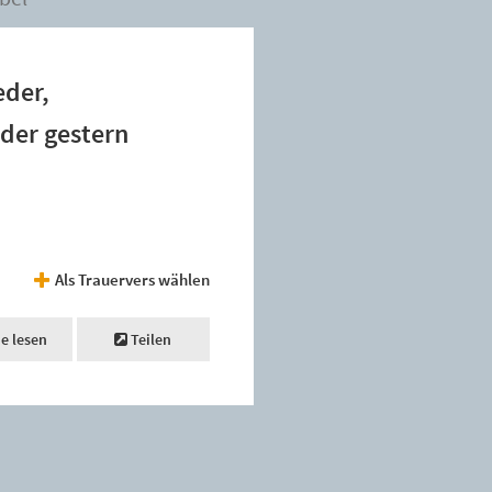
eder,
 der gestern
Als Trauervers wählen
ne lesen
Teilen