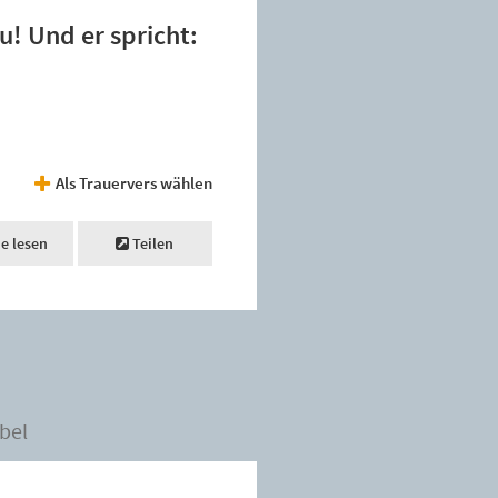
u! Und er spricht:
Als Trauervers wählen
ne lesen
Teilen
bel