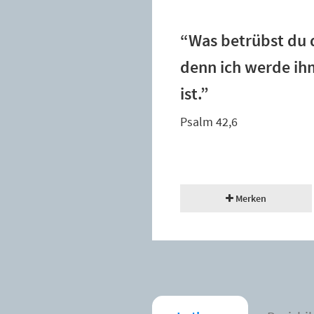
“Was betrübst du d
denn ich werde ih
ist.”
Psalm 42,6
Merken