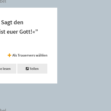
bel
 Sagt den
ist euer Gott!«”
Als Trauervers wählen
ne lesen
Teilen
bel