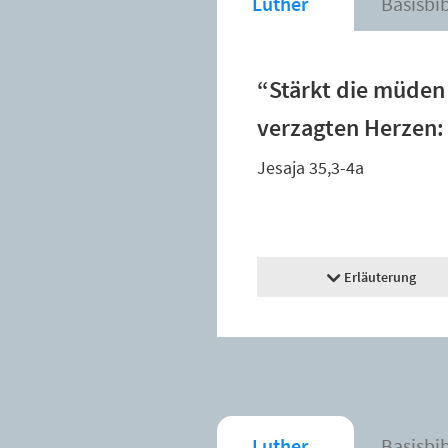
Luther
Basisbi
“Stärkt die müden
verzagten Herzen: »
Jesaja 35,3-4a
Erläuterung
Luther
Basisbi