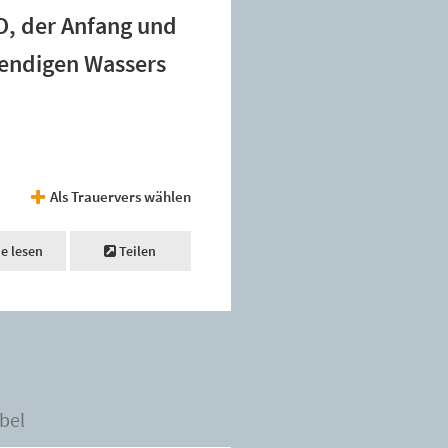
 O, der Anfang und
bendigen Wassers
Als Trauervers wählen
ne lesen
Teilen
bel