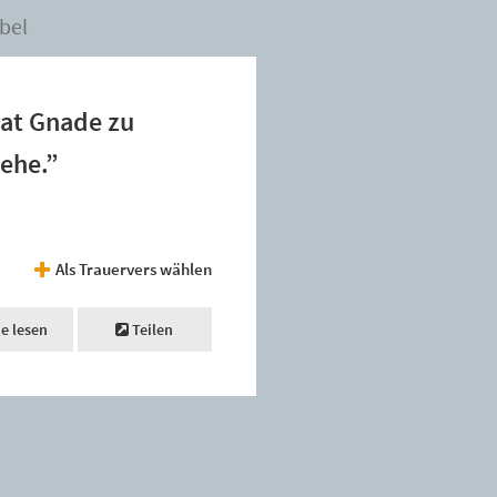
bel
hat Gnade zu
iehe.”
Als Trauervers wählen
ne lesen
Teilen