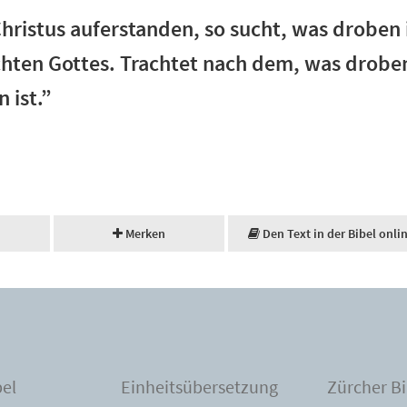
Christus auferstanden, so sucht, was droben 
echten Gottes. Trachtet nach dem, was droben
 ist.”
Merken
Den Text in der Bibel onli
bel
Einheitsübersetzung
Zürcher Bi