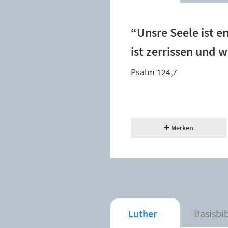
“Unsre Seele ist e
ist zerrissen und wi
Psalm 124,7
Merken
Luther
Basisbi