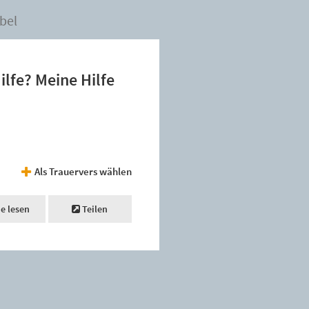
bel
lfe? Meine Hilfe
Als Trauervers wählen
ne lesen
Teilen