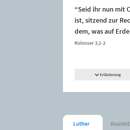
“Seid ihr nun mit 
ist, sitzend zur R
dem, was auf Erden
Kolosser 3,1-2
Erläuterung
Luther
Basisbi