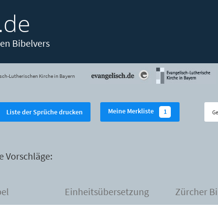
.de
en Bibelvers
sch-Lutherischen Kirche in Bayern
Meine Merkliste
1
Liste der Sprüche drucken
e Vorschläge:
bel
Einheitsübersetzung
Zürcher Bi