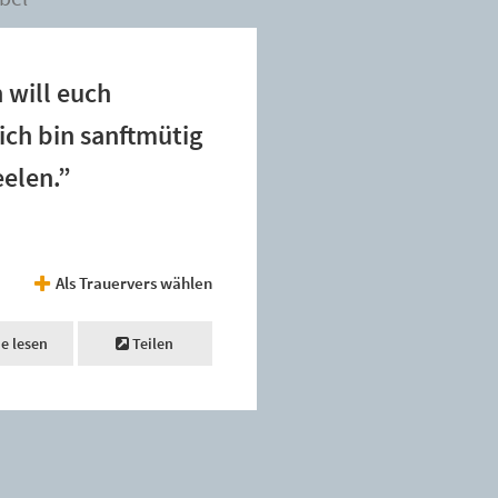
 will euch
ich bin sanftmütig
eelen.”
Als Trauervers wählen
ne lesen
Teilen