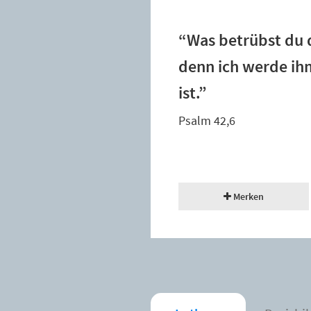
“Was betrübst du d
denn ich werde ih
ist.”
Psalm 42,6
Merken