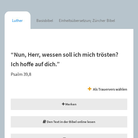
Luther
Basisbibel
Einheitsübersetzung
Zürcher Bibel
Der Spruch wurde zur Merkliste hinzugefügt.
“Nun, Herr, wessen soll ich mich trösten?
Ich hoffe auf dich.”
Psalm 39,8
Als Trauervers wählen
Merken
Den Text in der Bibel online lesen