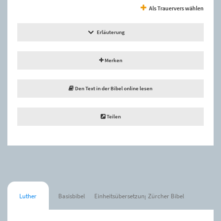
Als Trauervers wählen
Erläuterung
Merken
Den Text in der Bibel online lesen
Teilen
Luther
Basisbibel
Einheitsübersetzung
Zürcher Bibel