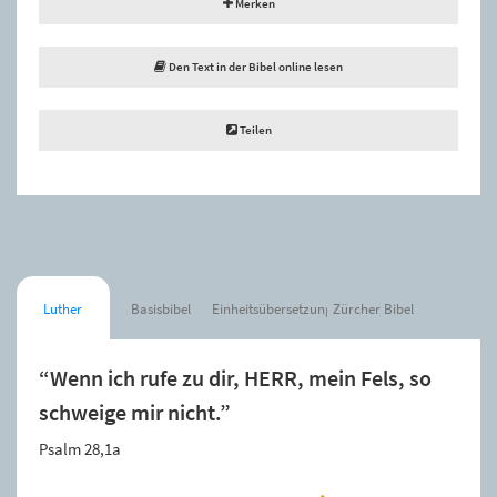
Merken
Den Text in der Bibel online lesen
Teilen
Luther
Basisbibel
Einheitsübersetzung
Zürcher Bibel
“Wenn ich rufe zu dir, HERR, mein Fels, so
schweige mir nicht.”
Psalm 28,1a