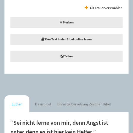
Als Trauervers wählen
Merken
Den Text in der Bibel online lesen
Teilen
Luther
Basisbibel
Einheitsübersetzung
Zürcher Bibel
“Sei nicht ferne von mir, denn Angst ist
nahe; denn es ist hier kein Helfer.”