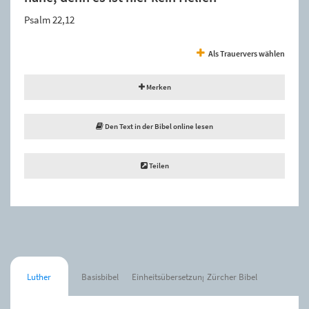
Psalm 22,12
Als Trauervers wählen
Merken
Den Text in der Bibel online lesen
Teilen
Luther
Basisbibel
Einheitsübersetzung
Zürcher Bibel