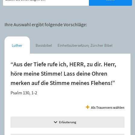
Ihre Auswahl ergibt folgende Vorschläge:
Luther
Basisbibel
Einheitsübersetzung
Zürcher Bibel
“Aus der Tiefe rufe ich, HERR, zu dir. Herr,
höre meine Stimme! Lass deine Ohren
merken auf die Stimme meines Flehens!”
Psalm 130, 1-2
Als Trauervers wählen
Erläuterung