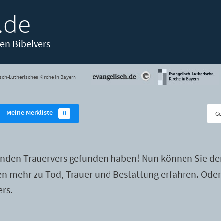
.de
en Bibelvers
sch-Lutherischen Kirche in Bayern
Meine Merkliste
0
enden Trauervers gefunden haben! Nun können Sie de
ten mehr zu Tod, Trauer und Bestattung erfahren. Ode
ers.