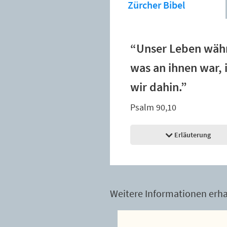
Zürcher Bibel
“Unser Leben währ
was an ihnen war, 
wir dahin.”
Psalm 90,10
Erläuterung
Weitere Informationen erhal