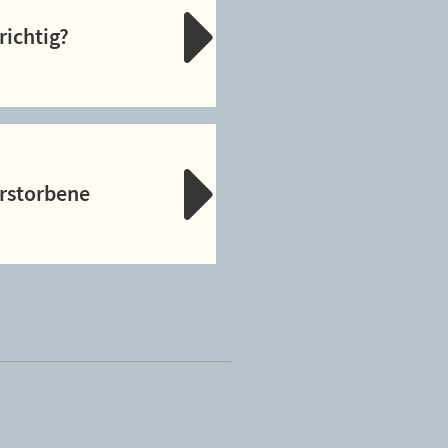
richtig?
erstorbene