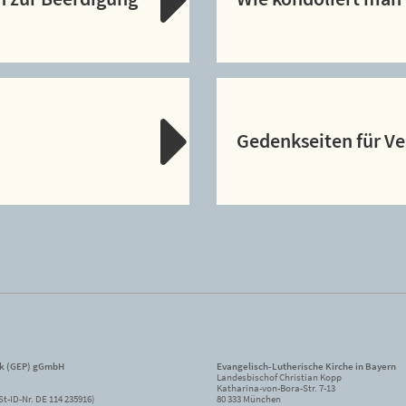
Gedenkseiten für V
ik (GEP) gGmbH
Evangelisch-Lutherische Kirche in Bayern
Landesbischof Christian Kopp
Katharina-von-Bora-Str. 7-13
St-ID-Nr. DE 114 235916)
80 333 München