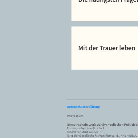
Mit der Trauer leben
Datenschutzerklärung
Impressum
Gemeinschaftswerk der Evangelischen Publizist
Emil-von-Behring-Straße 3
60439 Frankfurt am Main
(Sitz der Gesellschaft: Frankfurt a. M., HRB 49081 U