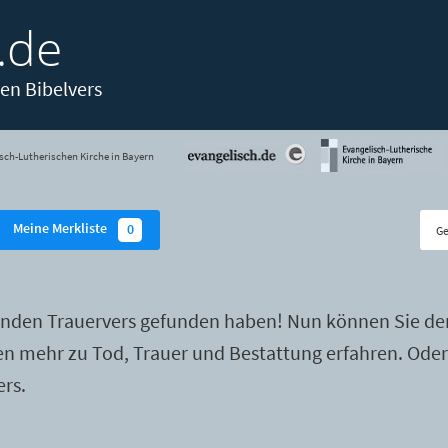
.de
en Bibelvers
sch-Lutherischen Kirche in Bayern
Meine Merkliste
0
enden Trauervers gefunden haben! Nun können Sie de
ten mehr zu Tod, Trauer und Bestattung erfahren. Ode
ers.