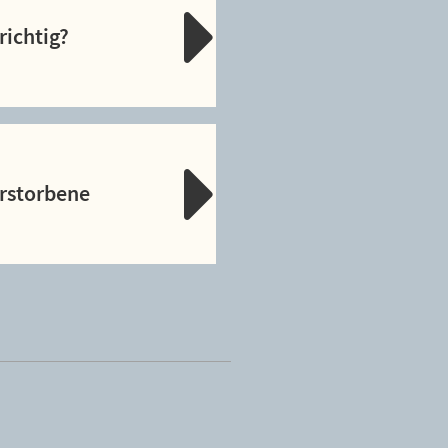
richtig?
erstorbene