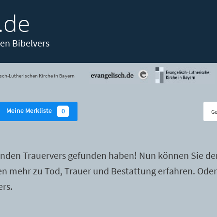
.de
en Bibelvers
sch-Lutherischen Kirche in Bayern
Meine Merkliste
0
enden Trauervers gefunden haben! Nun können Sie de
ten mehr zu Tod, Trauer und Bestattung erfahren. Ode
ers.