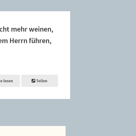
icht mehr weinen,
em Herrn führen,
ne lesen
Teilen