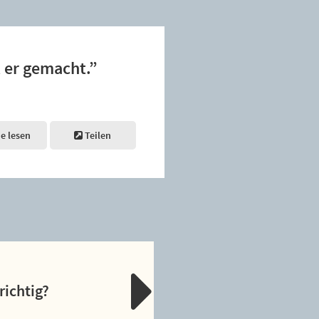
 er gemacht.”
ne lesen
Teilen
richtig?