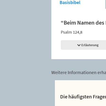
Basisbibel
“Beim Namen des H
Psalm 124,8
Erläuterung
Weitere Informationen erhal
Die häufigsten Frage