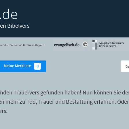
.de
en Bibelvers
sch-Lutherischen Kirche in Bayern
Meine Merkliste
0
enden Trauervers gefunden haben! Nun können Sie de
ten mehr zu Tod, Trauer und Bestattung erfahren. Ode
ers.