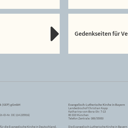
Gedenkseiten für V
ik (GEP) gGmbH
Evangelisch-Lutherische Kirche in Bayern
Landesbischof Christian Kopp
Katharina-von-Bora-Str. 7-13
St-ID-Nr. DE 114 235916)
80 333 München
Telefon Zentrale: 089/55950
ür die Evangelische Kirche in Deutschland,
Die Evangelisch-Lutherische Kirche in Bayern i