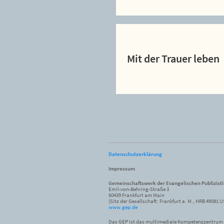
Mit der Trauer leben
Datenschutzerklärung
Impressum
Gemeinschaftswerk der Evangelischen Publizist
Emil-von-Behring-Straße 3
60439 Frankfurt am Main
(Sitz der Gesellschaft: Frankfurt a. M., HRB 49081 U
www.gep.de
Das GEP ist das multimediale Kompetenzzentrum f