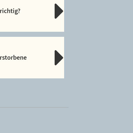
richtig?
erstorbene