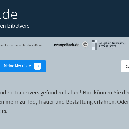
.de
en Bibelvers
sch-Lutherischen Kirche in Bayern
Meine Merkliste
0
enden Trauervers gefunden haben! Nun können Sie de
ten mehr zu Tod, Trauer und Bestattung erfahren. Ode
ers.