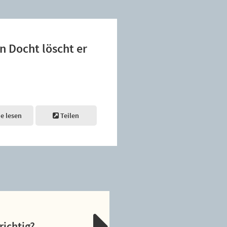
n Docht löscht er
ne lesen
Teilen
richtig?