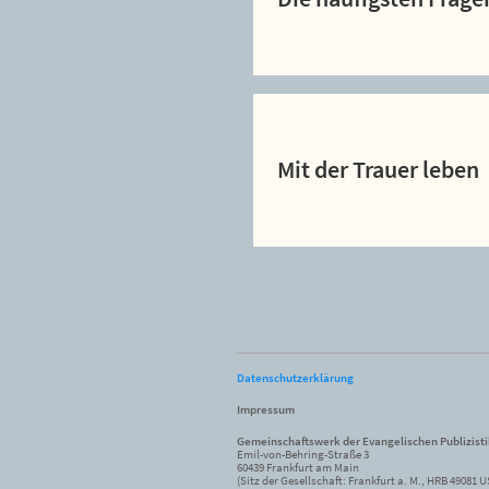
Mit der Trauer leben
Datenschutzerklärung
Impressum
Gemeinschaftswerk der Evangelischen Publizist
Emil-von-Behring-Straße 3
60439 Frankfurt am Main
(Sitz der Gesellschaft: Frankfurt a. M., HRB 49081 U