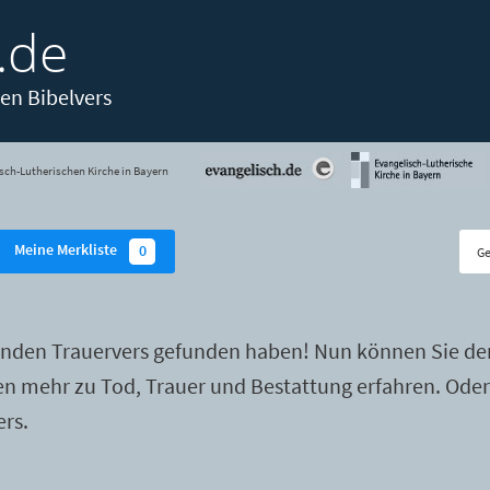
.de
en Bibelvers
sch-Lutherischen Kirche in Bayern
Meine Merkliste
0
enden Trauervers gefunden haben! Nun können Sie de
ten mehr zu Tod, Trauer und Bestattung erfahren. Ode
ers.