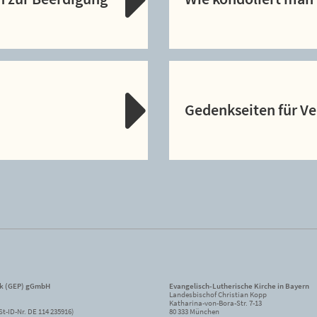
Gedenkseiten für V
ik (GEP) gGmbH
Evangelisch-Lutherische Kirche in Bayern
Landesbischof Christian Kopp
Katharina-von-Bora-Str. 7-13
St-ID-Nr. DE 114 235916)
80 333 München