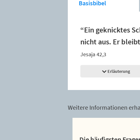
Basisbibel
“Ein geknicktes Sc
nicht aus. Er bleib
Jesaja 42,3
Erläuterung
Weitere Informationen erhal
Die häufigsten Frage