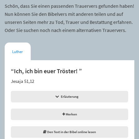
Schön, dass Sie einen passenden Trauervers gefunden haben!
Nun können Sie den Bibelvers mit anderen teilen und auf
unseren Seiten mehr zu Tod, Trauer und Bestattung erfahren.
Oder Sie suchen noch nach einem alternativen Trauervers.
Luther
“Ich, ich bin euer Tröster! ”
Jesaja 51,12
Erläuterung
Merken
Den Text in der Bibel online lesen