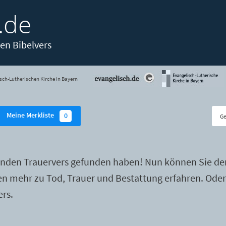
.de
en Bibelvers
sch-Lutherischen Kirche in Bayern
Meine Merkliste
0
enden Trauervers gefunden haben! Nun können Sie de
ten mehr zu Tod, Trauer und Bestattung erfahren. Ode
ers.