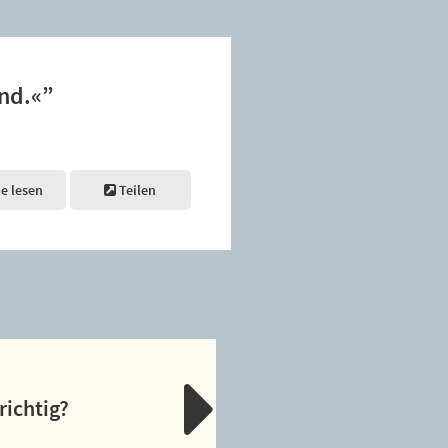
and.«”
ne lesen
Teilen
richtig?