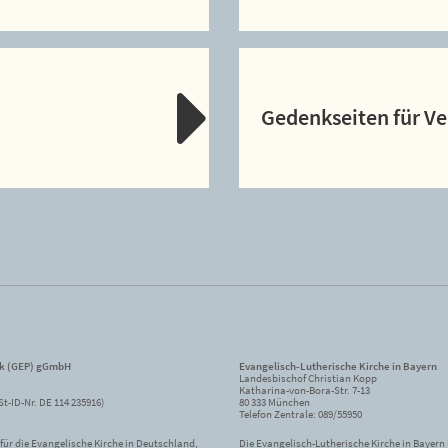
Gedenkseiten für V
ik (GEP) gGmbH
Evangelisch-Lutherische Kirche in Bayern
Landesbischof Christian Kopp
Katharina-von-Bora-Str. 7-13
St-ID-Nr. DE 114 235916)
80 333 München
Telefon Zentrale: 089/55950
ür die Evangelische Kirche in Deutschland,
Die Evangelisch-Lutherische Kirche in Bayern i