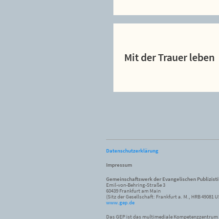
Mit der Trauer leben
Datenschutzerklärung
Impressum
Gemeinschaftswerk der Evangelischen Publizist
Emil-von-Behring-Straße 3
60439 Frankfurt am Main
(Sitz der Gesellschaft: Frankfurt a. M., HRB 49081 U
www.gep.de
Das GEP ist das multimediale Kompetenzzentrum f