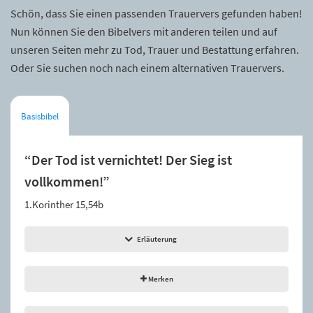
Schön, dass Sie einen passenden Trauervers gefunden haben!
Nun können Sie den Bibelvers mit anderen teilen und auf
unseren Seiten mehr zu Tod, Trauer und Bestattung erfahren.
Oder Sie suchen noch nach einem alternativen Trauervers.
Basisbibel
“Der Tod ist vernichtet! Der Sieg ist
vollkommen!”
1.Korinther 15,54b
Erläuterung
Merken