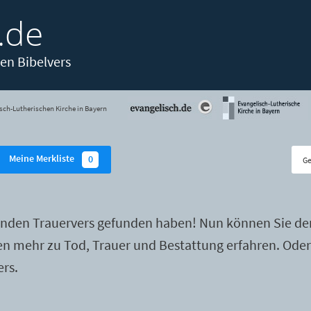
.de
en Bibelvers
sch-Lutherischen Kirche in Bayern
Meine Merkliste
0
enden Trauervers gefunden haben! Nun können Sie de
ten mehr zu Tod, Trauer und Bestattung erfahren. Ode
ers.