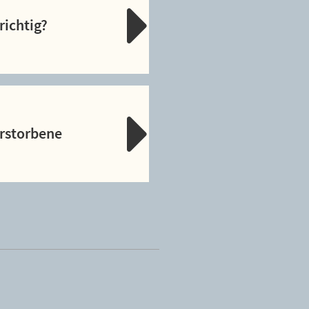
richtig?
erstorbene