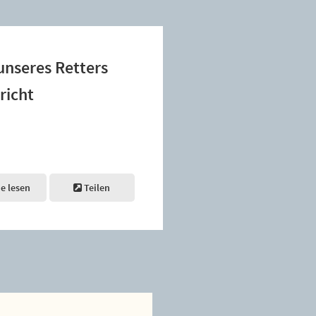
unseres Retters
richt
ne lesen
Teilen