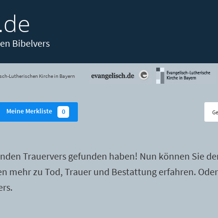
.de
en Bibelvers
sch-Lutherischen Kirche in Bayern
Meine Merkliste
0
enden Trauervers gefunden haben! Nun können Sie de
ten mehr zu Tod, Trauer und Bestattung erfahren. Ode
ers.