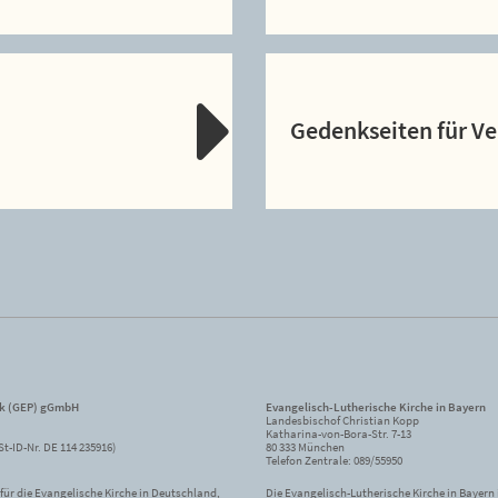
Gedenkseiten für V
ik (GEP) gGmbH
Evangelisch-Lutherische Kirche in Bayern
Landesbischof Christian Kopp
Katharina-von-Bora-Str. 7-13
St-ID-Nr. DE 114 235916)
80 333 München
Telefon Zentrale: 089/55950
ür die Evangelische Kirche in Deutschland,
Die Evangelisch-Lutherische Kirche in Bayern i