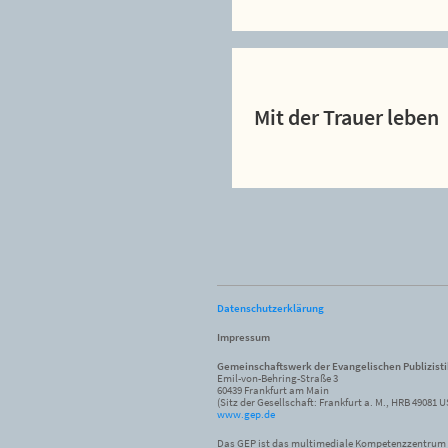
Mit der Trauer leben
Datenschutzerklärung
Impressum
Gemeinschaftswerk der Evangelischen Publizist
Emil-von-Behring-Straße 3
60439 Frankfurt am Main
(Sitz der Gesellschaft: Frankfurt a. M., HRB 49081 U
www.gep.de
Das GEP ist das multimediale Kompetenzzentrum f