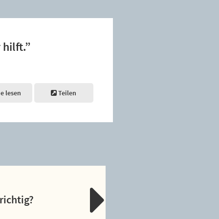
hilft.”
ne lesen
Teilen
richtig?