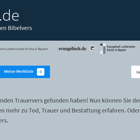
.de
en Bibelvers
sch-Lutherischen Kirche in Bayern
Meine Merkliste
0
enden Trauervers gefunden haben! Nun können Sie de
ten mehr zu Tod, Trauer und Bestattung erfahren. Ode
ers.