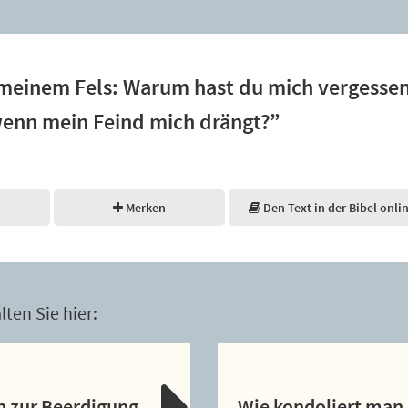
, meinem Fels: Warum hast du mich vergess
 wenn mein Feind mich drängt?”
Merken
Den Text in der Bibel onli
ten Sie hier:
n zur Beerdigung
Wie kondoliert man 