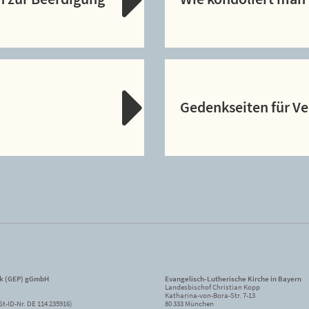
Gedenkseiten für V
ik (GEP) gGmbH
Evangelisch-Lutherische Kirche in Bayern
Landesbischof Christian Kopp
Katharina-von-Bora-Str. 7-13
St-ID-Nr. DE 114 235916)
80 333 München