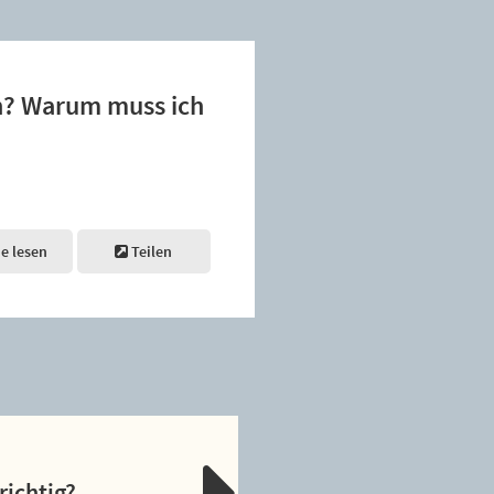
en? Warum muss ich
ne lesen
Teilen
richtig?