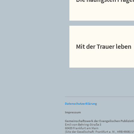
Mit der Trauer leben
Datenschutzerklärung
Impressum
Gemeinschaftswerk der Evangelischen Publizist
Emil-von-Behring-Straße 3
60439 Frankfurt am Main
(Sitz der Gesellschaft: Frankfurt a. M., HRB 49081 U