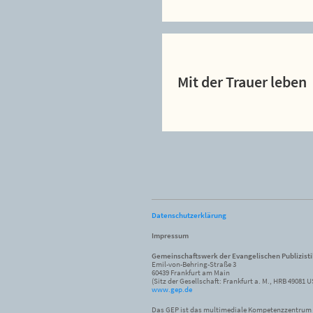
Mit der Trauer leben
Datenschutzerklärung
Impressum
Gemeinschaftswerk der Evangelischen Publizist
Emil-von-Behring-Straße 3
60439 Frankfurt am Main
(Sitz der Gesellschaft: Frankfurt a. M., HRB 49081 U
www.gep.de
Das GEP ist das multimediale Kompetenzzentrum f