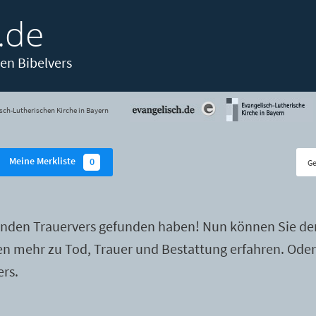
.de
en Bibelvers
sch-Lutherischen Kirche in Bayern
Meine Merkliste
0
enden Trauervers gefunden haben! Nun können Sie de
ten mehr zu Tod, Trauer und Bestattung erfahren. Ode
ers.