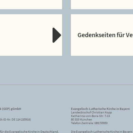
Gedenkseiten für V
ik (GEP) gGmbH
Evangelisch-Lutherische Kirche in Bayern
Landesbischof Christian Kopp
Katharina-von-Bora-Str. 7-13
St-ID-Nr. DE 114 235916)
80 333 München
Telefon Zentrale: 089/55950
ür die Evangelische Kirche in Deutschland,
Die Evangelisch-Lutherische Kirche in Bayern i