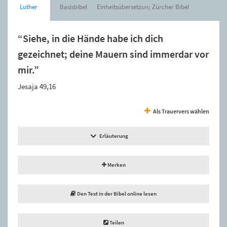
Luther
Basisbibel
Einheitsübersetzung
Zürcher Bibel
“Siehe, in die Hände habe ich dich
gezeichnet; deine Mauern sind immerdar vor
mir.”
Jesaja 49,16
Als Trauervers wählen
Erläuterung
Merken
Den Text in der Bibel online lesen
Teilen