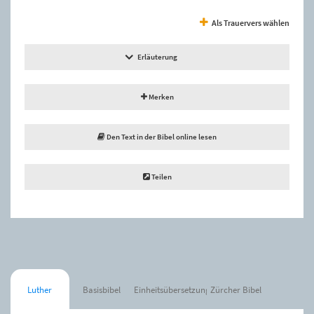
Als Trauervers wählen
Erläuterung
Merken
Den Text in der Bibel online lesen
Teilen
Luther
Basisbibel
Einheitsübersetzung
Zürcher Bibel