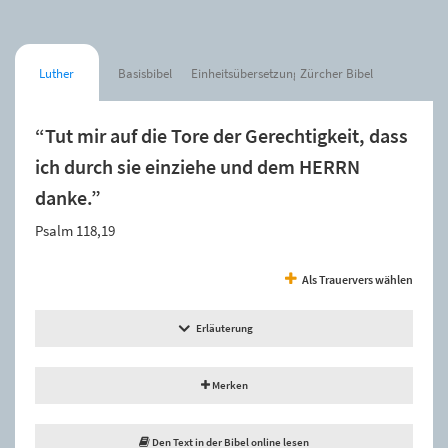
Luther
Basisbibel
Einheitsübersetzung
Zürcher Bibel
“Tut mir auf die Tore der Gerechtigkeit, dass
ich durch sie einziehe und dem HERRN
danke.”
Psalm 118,19
Als Trauervers wählen
Erläuterung
Merken
Den Text in der Bibel online lesen