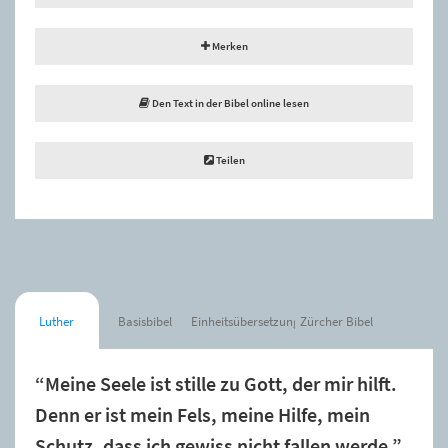
Merken
Den Text in der Bibel online lesen
Teilen
Luther
Basisbibel
Einheitsübersetzung
Zürcher Bibel
“Meine Seele ist stille zu Gott, der mir hilft.
Denn er ist mein Fels, meine Hilfe, mein
Schutz, dass ich gewiss nicht fallen werde.”