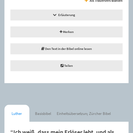
Als Trauervers wählen
Erläuterung
Merken
Den Text in der Bibel online lesen
Teilen
Luther
Basisbibel
Einheitsübersetzung
Zürcher Bibel
“Ich weiß, dass mein Erlöser lebt, und als