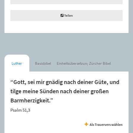
Teilen
Luther
Basisbibel
Einheitsübersetzung
Zürcher Bibel
“Gott, sei mir gnädig nach deiner Güte, und
tilge meine Sünden nach deiner großen
Barmherzigkeit.”
Psalm 51,3
Als Trauervers wählen