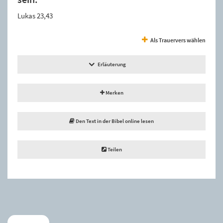
Lukas 23,43
Als Trauervers wählen
Erläuterung
Merken
Den Text in der Bibel online lesen
Teilen