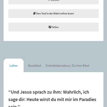
Den Text in der Bibel online lesen
Teilen
Luther
Basisbibel
Einheitsübersetzung
Zürcher Bibel
Der Spruch wurde zur Merkliste hinzugefügt.
“Und Jesus sprach zu ihm: Wahrlich, ich
sage dir: Heute wirst du mit mir im Paradies
sein.”