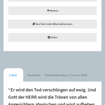
Merken
Den Text in der Bibel online lesen
Teilen
Luther
Basisbibel
Einheitsübersetzung
Zürcher Bibel
“Er wird den Tod verschlingen auf ewig. Und
Gott der HERR wird die Tränen von allen
Angesichtern abwischen und wird aufheben