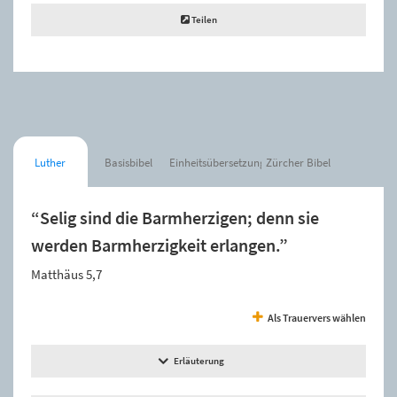
Teilen
Luther
Basisbibel
Einheitsübersetzung
Zürcher Bibel
“Selig sind die Barmherzigen; denn sie
werden Barmherzigkeit erlangen.”
Matthäus 5,7
Als Trauervers wählen
Erläuterung