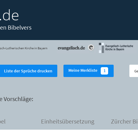
.de
en Bibelvers
sch-Lutherischen Kirche in Bayern
Meine Merkliste
1
Liste der Sprüche drucken
e Vorschläge:
bel
Einheitsübersetzung
Zürcher Bi