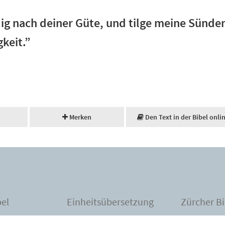
dig nach deiner Güte, und tilge meine Sünde
keit.”
Merken
Den Text in der Bibel onli
bel
Einheitsübersetzung
Zürcher Bi