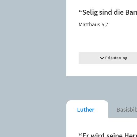
“Selig sind die Ba
Matthäus 5,7
Erläuterung
Luther
Basisbi
“Er wird seine Her