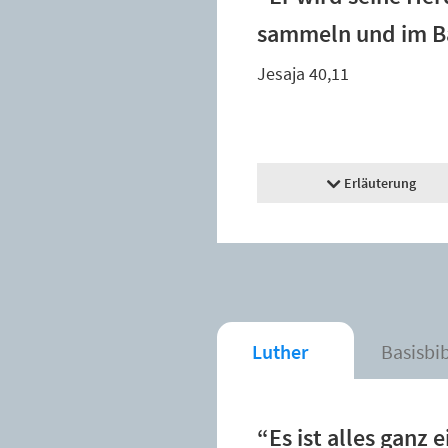
sammeln und im Ba
Jesaja 40,11
Erläuterung
Luther
Basisbi
“Es ist alles ganz e