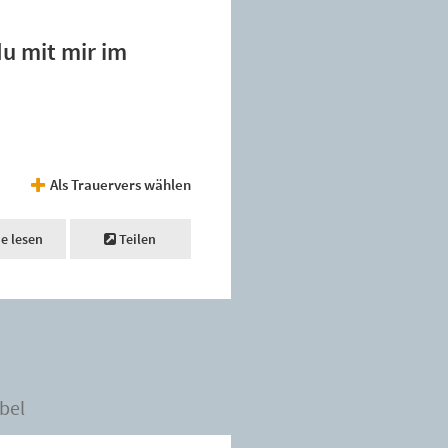
du mit mir im
Als Trauervers wählen
ne lesen
Teilen
bel