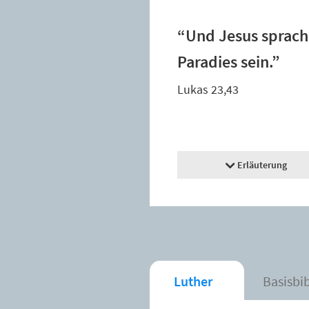
“Und Jesus sprach 
Paradies sein.”
Lukas 23,43
Erläuterung
Luther
Basisbi