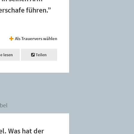
rschafe führen.”
Als Trauervers wählen
ne lesen
Teilen
bel
tel. Was hat der