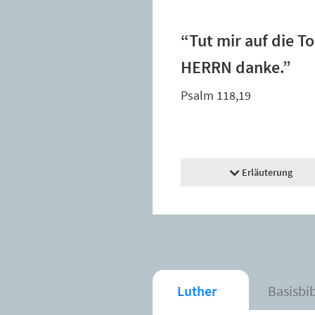
“Tut mir auf die T
HERRN danke.”
Psalm 118,19
Erläuterung
Luther
Basisbi