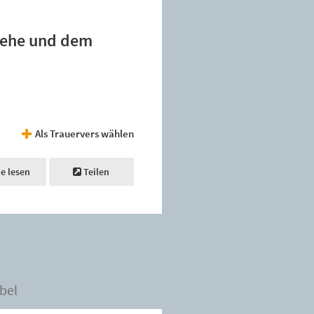
nziehe und dem
Als Trauervers wählen
ne lesen
Teilen
bel