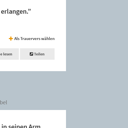
 erlangen.”
Als Trauervers wählen
ne lesen
Teilen
bel
 in seinen Arm