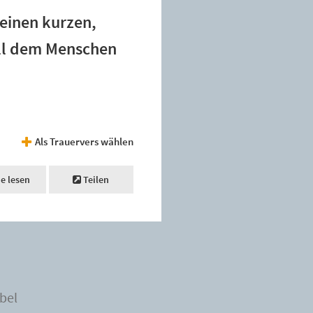
einen kurzen,
ill dem Menschen
Als Trauervers wählen
ne lesen
Teilen
bel