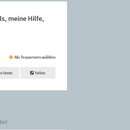
ls, meine Hilfe,
Als Trauervers wählen
ne lesen
Teilen
bel