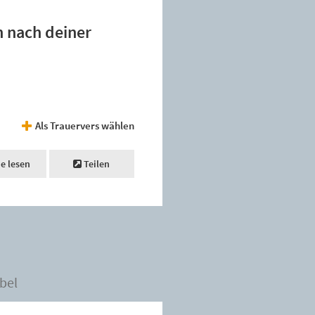
n nach deiner
Als Trauervers wählen
ne lesen
Teilen
bel