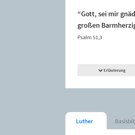
“Gott, sei mir gnä
großen Barmherzig
Psalm 51,3
Erläuterung
Luther
Basisbi