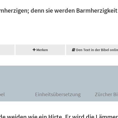
rmherzigen; denn sie werden Barmherzigkeit
Merken
Den Text in der Bibel onli
bel
Einheitsübersetzung
Zürcher Bi
de weiden wie ein Hirte. Er wird die Lämmer