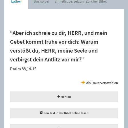
Luther
Basisbibel
Einheitsübersetzung
Zürcher Bibel
Der Spruch wurde zur Merkliste hinzugefügt.
“Aber ich schreie zu dir, HERR, und mein
Gebet kommt frühe vor dich: Warum
verstößt du, HERR, meine Seele und
verbirgst dein Antlitz vor mir?”
Psalm 88,14-15
Als Trauervers wählen
Merken
Den Text in der Bibel online lesen