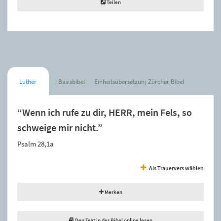
Teilen
Luther
Basisbibel
Einheitsübersetzung
Zürcher Bibel
“Wenn ich rufe zu dir, HERR, mein Fels, so
schweige mir nicht.”
Psalm 28,1a
Als Trauervers wählen
Merken
Den Text in der Bibel online lesen