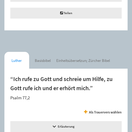
Teilen
Luther
Basisbibel
Einheitsübersetzung
Zürcher Bibel
“Ich rufe zu Gott und schreie um Hilfe, zu
Gott rufe ich und er erhört mich.”
Psalm 77,2
Als Trauervers wählen
Erläuterung