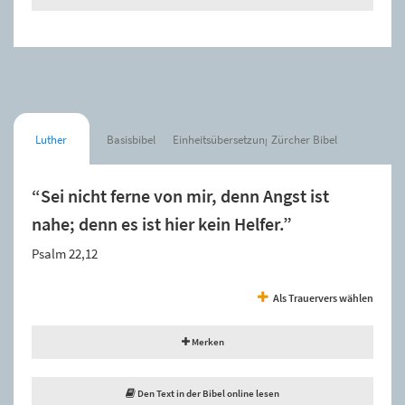
Luther
Basisbibel
Einheitsübersetzung
Zürcher Bibel
“Sei nicht ferne von mir, denn Angst ist
nahe; denn es ist hier kein Helfer.”
Psalm 22,12
Als Trauervers wählen
Merken
Den Text in der Bibel online lesen