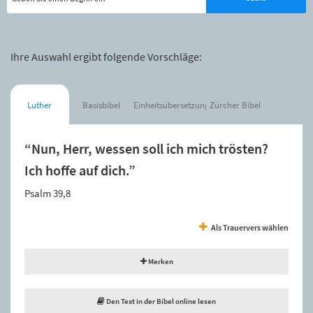
Ihre Auswahl ergibt folgende Vorschläge:
Luther
Basisbibel
Einheitsübersetzung
Zürcher Bibel
“Nun, Herr, wessen soll ich mich trösten?
Ich hoffe auf dich.”
Psalm 39,8
Als Trauervers wählen
Merken
Den Text in der Bibel online lesen