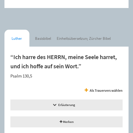
Luther
Basisbibel
Einheitsübersetzung
Zürcher Bibel
“Ich harre des HERRN, meine Seele harret,
und ich hoffe auf sein Wort.”
Psalm 130,5
Als Trauervers wählen
Erläuterung
Merken