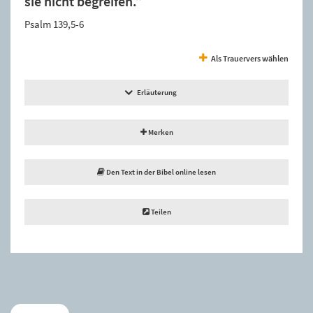
sie nicht begreifen.”
Psalm 139,5-6
Als Trauervers wählen
Erläuterung
Merken
Den Text in der Bibel online lesen
Teilen