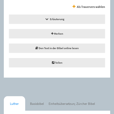
Als Trauervers wählen
Erläuterung
Merken
Den Text in der Bibel online lesen
Teilen
Luther
Basisbibel
Einheitsübersetzung
Zürcher Bibel