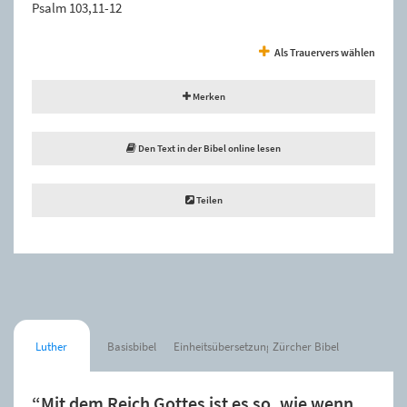
Psalm 103,11-12
Als Trauervers wählen
Merken
Den Text in der Bibel online lesen
Teilen
Luther
Basisbibel
Einheitsübersetzung
Zürcher Bibel
“Mit dem Reich Gottes ist es so, wie wenn