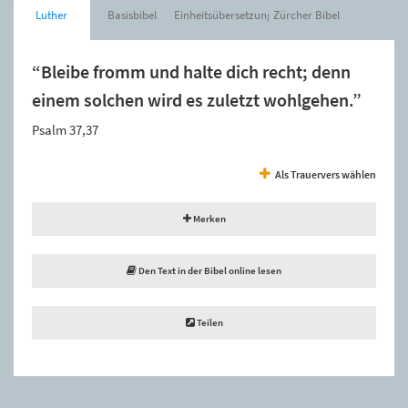
Luther
Basisbibel
Einheitsübersetzung
Zürcher Bibel
“Bleibe fromm und halte dich recht; denn
einem solchen wird es zuletzt wohlgehen.”
Psalm 37,37
Als Trauervers wählen
Merken
Den Text in der Bibel online lesen
Teilen