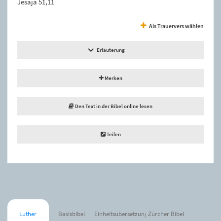
Jesaja 51,11
Als Trauervers wählen
Erläuterung
Merken
Den Text in der Bibel online lesen
Teilen
Luther
Basisbibel
Einheitsübersetzung
Zürcher Bibel