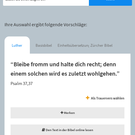
Ihre Auswahl ergibt folgende Vorschläge:
Luther
Basisbibel
Einheitsübersetzung
Zürcher Bibel
“Bleibe fromm und halte dich recht; denn
einem solchen wird es zuletzt wohlgehen.”
Psalm 37,37
Als Trauervers wählen
Merken
Den Text in der Bibel online lesen