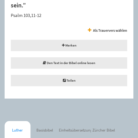
sein.”
Psalm 103,11-12
Als Trauervers wählen
Merken
Den Text in der Bibel online lesen
Teilen
Luther
Basisbibel
Einheitsübersetzung
Zürcher Bibel