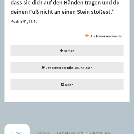
dass sie dich auf den Händen tragen und du
deinen Fuß nicht an einen Stein stoßest.”
Psalm 91,11.12
Als Trauervers wählen
Merken
Den Text in der Bibel online lesen
Teilen
Luther
Basisbibel
Einheitsübersetzung
Zürcher Bibel