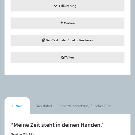
Erläuterung
Merken
Den Text in der Bibel online lesen
Teilen
Luther
Basisbibel
Einheitsübersetzung
Zürcher Bibel
“Meine Zeit steht in deinen Händen.”
Psalm 31,16a