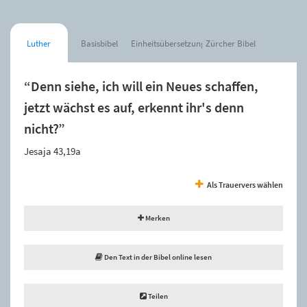
Luther
Basisbibel
Einheitsübersetzung
Zürcher Bibel
“Denn siehe, ich will ein Neues schaffen,
jetzt wächst es auf, erkennt ihr's denn
nicht?”
Jesaja 43,19a
Als Trauervers wählen
Merken
Den Text in der Bibel online lesen
Teilen