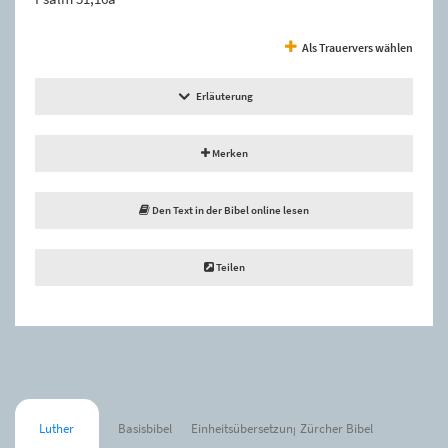
Als Trauervers wählen
Erläuterung
Merken
Den Text in der Bibel online lesen
Teilen
Luther
Basisbibel
Einheitsübersetzung
Zürcher Bibel