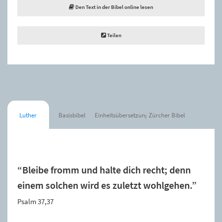
Den Text in der Bibel online lesen
Teilen
Luther
Basisbibel
Einheitsübersetzung
Zürcher Bibel
Der Spruch wurde zur Merkliste hinzugefügt.
“Bleibe fromm und halte dich recht; denn
einem solchen wird es zuletzt wohlgehen.”
Psalm 37,37