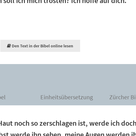
soll ich mich trösten? Ich hoffe auf dich.”
Den Text in der Bibel online lesen
bel
Einheitsübersetzung
Zürcher Bi
ut noch so zerschlagen ist, werde ich doch
elbst werde ihn sehen, meine Augen werden 