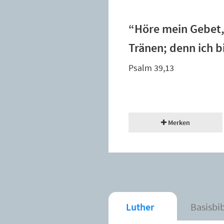
“Höre mein Gebet,
Tränen; denn ich bi
Psalm 39,13
Merken
Luther
Basisbi