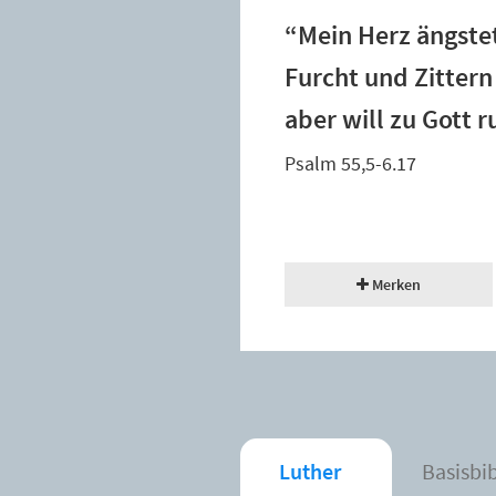
“Mein Herz ängstet
Furcht und Zittern
aber will zu Gott 
Psalm 55,5-6.17
Merken
Luther
Basisbi