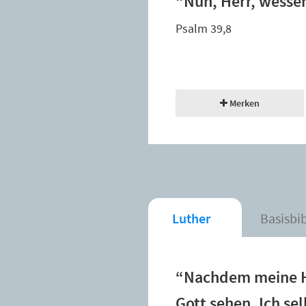
“Nun, Herr, wessen 
Psalm 39,8
Merken
Luther
Basisbi
“Nachdem meine Ha
Gott sehen. Ich s