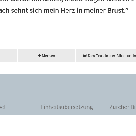
ch sehnt sich mein Herz in meiner Brust.”
Merken
Den Text in der Bibel onli
bel
Einheitsübersetzung
Zürcher Bi
zur Merkliste hinzugefügt.