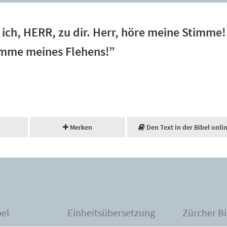
e ich, HERR, zu dir. Herr, höre meine Stimme
imme meines Flehens!”
Merken
Den Text in der Bibel onli
bel
Einheitsübersetzung
Zürcher Bi