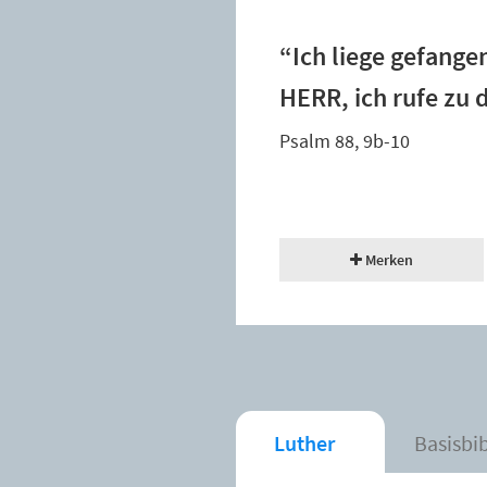
“Ich liege gefange
HERR, ich rufe zu d
Psalm 88, 9b-10
Merken
Luther
Basisbi