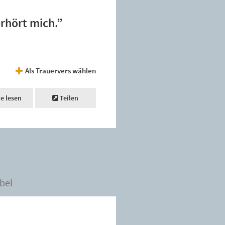
erhört mich.”
Als Trauervers wählen
ne lesen
Teilen
bel