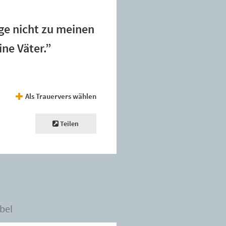
e nicht zu meinen
ine Väter.”
Als Trauervers wählen
Teilen
bel