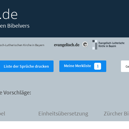
.de
en Bibelvers
sch-Lutherischen Kirche in Bayern
Meine Merkliste
1
Liste der Sprüche drucken
e Vorschläge:
bel
Einheitsübersetzung
Zürcher Bi